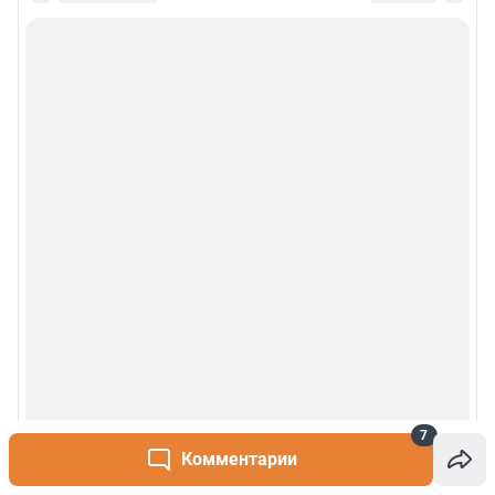
Рекомендательные системы
Деятельность в сфере ИТ
Руководство пользователя
Наши награды
© 2000-2026 Фонтанка.Ру
Свидетельство Роскомнадзора ЭЛ № ФС 77-66333 от 14.07.2016
© ООО «Интернет Технологии»
7
Комментарии