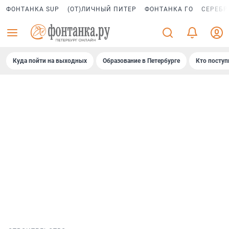
ФОНТАНКА SUP
(ОТ)ЛИЧНЫЙ ПИТЕР
ФОНТАНКА ГО
СЕРЕБР
Куда пойти на выходных
Образование в Петербурге
Кто поступ