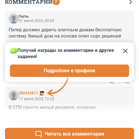
КОММЕНТАРИИ
7
Гость
31 июля 2023, 00:03
Питер должен дарить элитным домам бесплатную 
систему Умный дом на основе опен сорс решений
+0
–0
Получай награды за комментарии и другие 
задания!
Гость
17 июля 2023, 20:07
Подробнее в профиле
Да, Питеру нужны красивые дома
+0
–0
280243811
17 июля 2023, 12:52
В СПб просто жильё дешевле, полагаю.
+0
–0
Читать все комментарии