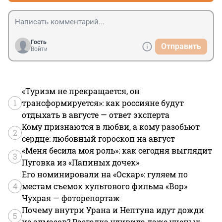
Гость
Отправить
Войти
«Туризм не прекращается, он
1
трансформируется»: как россияне будут
отдыхать в августе — ответ эксперта
Кому признаются в любви, а кому разобьют
2
сердце: любовный гороскоп на август
«Меня бесила моя роль»: как сегодня выглядит
3
Пуговка из «Папиных дочек»
Его номинировали на «Оскар»: гуляем по
4
местам съемок культового фильма «Вор»
Чухрая — фоторепортаж
Почему внутри Урана и Нептуна идут дожди
5
из алмазов? Разгадка удивила даже ученых