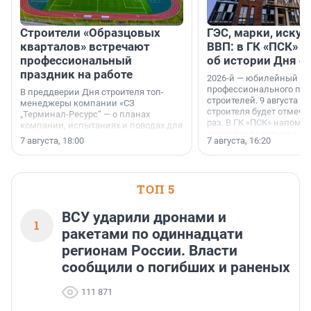
Строители «Образцовых
ГЭС, марки, искус
кварталов» встречают
ВВП: в ГК «ПСК» р
профессиональный
об истории Дня с
праздник на работе
2026-й — юбилейный го
профессионального пр
В преддверии Дня строителя топ-
строителей. 9 августа 2
менеджеры компании «СЗ
строителя будет отмечат
„Терминал-Ресурс“ — о планах
раз. В ГК «ПСК» напомни
компании, испытаниях и поводах для
появился праздник и к
осторожного оптимизма.
7 августа, 18:00
7 августа, 16:20
поменялась роль строит
ТОП 5
ВСУ ударили дронами и
1
ракетами по одиннадцати
регионам России. Власти
сообщили о погибших и раненых
111 871