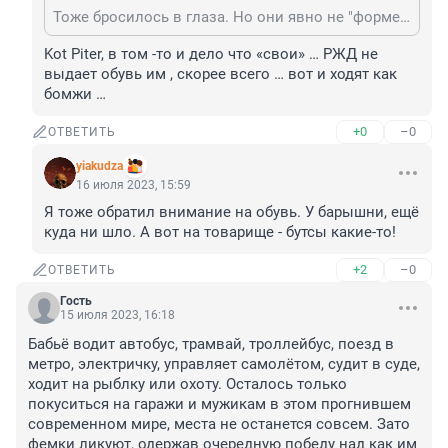
Тоже бросилось в глаза. Но они явно не "форменные", а свои. =)))
Kot Piter, в том -то и дело что «свои» … РЖД не 
выдает обувь им , скорее всего … вот и ходят как 
бомжи …
+0
–0
ОТВЕТИТЬ
yiakudza
16 июля 2023, 15:59
Я тоже обратил внимание на обувь. У барышни, ещё 
куда ни шло. А вот на товарище - бутсы какие-то!
+2
–0
ОТВЕТИТЬ
Гость
15 июля 2023, 16:18
Бабьё водит автобус, трамвай, троллейбус, поезд в 
метро, электричку, управляет самолётом, судит в суде, 
ходит на рыблку или охоту. Осталось только 
покуситься на гаражи и мужикам в этом прогнившем 
современном мире, места не останется совсем. Зато 
фемки ликуют, одержав очередную победу над как им 