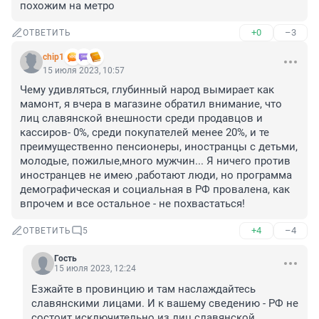
похожим на метро
+0
–3
ОТВЕТИТЬ
chip1
15 июля 2023, 10:57
Чему удивляться, глубинный народ вымирает как 
мамонт, я вчера в магазине обратил внимание, что 
лиц славянской внешности среди продавцов и 
кассиров- 0%, среди покупателей менее 20%, и те 
преимущественно пенсионеры, иностранцы с детьми, 
молодые, пожилые,много мужчин... Я ничего против 
иностранцев не имею ,работают люди, но программа 
демографическая и социальная в РФ провалена, как 
впрочем и все остальное - не похвастаться!
+4
–4
ОТВЕТИТЬ
5
Гость
15 июля 2023, 12:24
Езжайте в провинцию и там наслаждайтесь 
славянскими лицами. И к вашему сведению - РФ не 
состоит исключительно из лиц славянской 