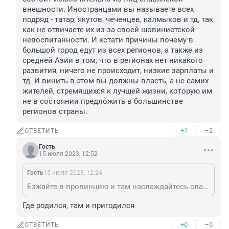
внешности. Иностранцами вы называете всех 
подряд - татар, якутов, чеченцев, калмыков и тд, так 
как не отличаете их из-за своей шовинистской 
невоспитанности. И кстати причины почему в 
большой город едут из всех регионов, а также из 
средней Азии в том, что в регионах нет никакого 
развития, ничего не происходит, низкие зарплаты и 
тд. И винить в этом вы должны власть, а не самих 
жителей, стремящихся к лучшей жизни, которую им 
не в состоянии предложить в большинстве 
регионов страны.
+1
–2
ОТВЕТИТЬ
Гость
15 июля 2023, 12:52
Гость
15 июля 2023, 12:24
Езжайте в провинцию и там наслаждайтесь славянскими лицами. И к вашему сведению - РФ не состоит исключительно из лиц славянской внешности. Иностранцами вы называете всех подряд - татар, якутов, чеченцев, калмыков и тд, так как не отличаете их из-за своей шовинистской невоспитанности. И кстати причины почему в большой город едут из всех регионов, а также из средней Азии в том, что в регионах нет никакого развития, ничего не происходит, низкие зарплаты и тд. И винить в этом вы должны власть, а не самих жителей, стремящихся к лучшей жизни, которую им не в состоянии предложить в большинстве регионов страны.
Где родился, там и пригодился
+0
–0
ОТВЕТИТЬ