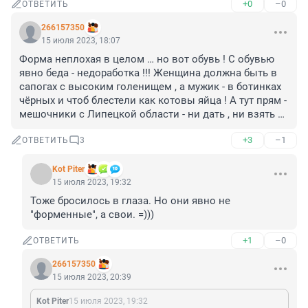
+0
–0
ОТВЕТИТЬ
266157350
15 июля 2023, 18:07
Форма неплохая в целом … но вот обувь ! С обувью 
явно беда - недоработка !!! Женщина должна быть в 
сапогах с высоким голенищем , а мужик - в ботинках 
чёрных и чтоб блестели как котовы яйца ! А тут прям - 
мешочники с Липецкой области - ни дать , ни взять …
+3
–1
ОТВЕТИТЬ
3
Kot Piter
15 июля 2023, 19:32
Тоже бросилось в глаза. Но они явно не 
"форменные", а свои. =)))
+1
–0
ОТВЕТИТЬ
266157350
15 июля 2023, 20:39
Kot Piter
15 июля 2023, 19:32