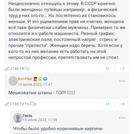
Неоднозначно отношусь к этому. В СССР конечно 
были женщины- путейцы например , а физический 
труд у них ого-го... Но постепенно их становилось 
меньше. И это ущемлением прав не считаю, женщина 
всё таки физически слабее мужчины. Примерно то же 
относится и к работе машиниста. Рваный график, 
электрические поля, постоянный напряг , стресс и 
прочие "прелести". Женщин надо беречь. Хотя если у 
кого-то из них желание есть работать на этой 
непростой профессии, препятствовать им не стоит.
+1
–1
ОТВЕТИТЬ
Kot Piter
15 июля 2023, 11:47
Мешковатые штаны - ТОП! 👍🏼😸
+1
–0
ОТВЕТИТЬ
6
Гость
15 июля 2023, 11:58
Чтобы было удобно коричневые кирпичи 