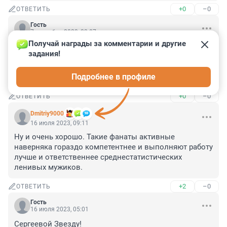
+0
–0
ОТВЕТИТЬ
Гость
7 сентября 2023, 23:07
Получай награды за комментарии и другие 
В Литве уже давно катаются даже в грузовых.А 
задания!
насчёт первой ласточки ну не знаю,В 80 годах помню 
в депо Калининград женщина во всю рассекала на 
Подробнее в профиле
МВПС.Вот она действительно первая!!!
+0
–0
ОТВЕТИТЬ
Dmitriy9000
16 июля 2023, 09:11
Ну и очень хорошо. Такие фанаты активные 
наверняка гораздо компетентнее и выполняют работу 
лучше и ответственнее среднестатистических 
ленивых мужиков.
+2
–0
ОТВЕТИТЬ
Гость
16 июля 2023, 05:01
Сергеевой Звезду!
