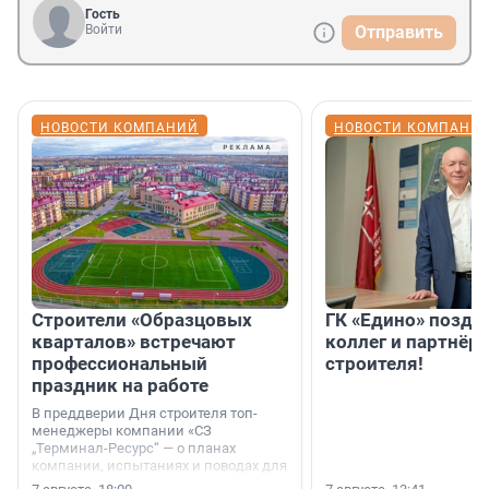
Гость
Войти
Отправить
НОВОСТИ КОМПАНИЙ
НОВОСТИ КОМПАНИ
Строители «Образцовых
ГК «Едино» поздр
кварталов» встречают
коллег и партнёр
профессиональный
строителя!
праздник на работе
В преддверии Дня строителя топ-
менеджеры компании «СЗ
„Терминал-Ресурс“ — о планах
компании, испытаниях и поводах для
осторожного оптимизма.