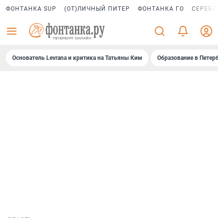
ФОНТАНКА SUP
(ОТ)ЛИЧНЫЙ ПИТЕР
ФОНТАНКА ГО
СЕРЕБР
Основатель Levrana и критика на Татьяны Ким
Образование в Петер