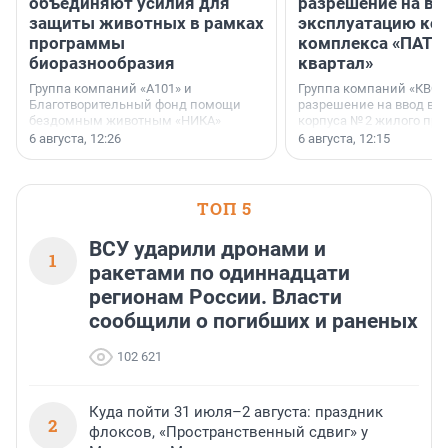
объединяют усилия для
разрешение на вв
защиты животных в рамках
эксплуатацию кор
программы
комплекса «ПАТИ
биоразнообразия
квартал»
Группа компаний «А101» и
Группа компаний «КВС»
Благотворительный фонд помощи
разрешение на ввод в 
бездомным животным «НИКА»
корпуса № 2 жилого про
заключили соглашение о
Уютный квартал», расп
6 августа, 12:26
6 августа, 12:15
стратегическом сотрудничестве.
Всеволожском районе
Ленинградской области
ТОП 5
ВСУ ударили дронами и
1
ракетами по одиннадцати
регионам России. Власти
сообщили о погибших и раненых
102 621
Куда пойти 31 июля–2 августа: праздник
2
флоксов, «Пространственный сдвиг» у