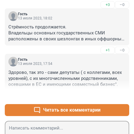
+3
–0
Гость
13 июля 2023, 18:02
Стрёмность продолжается.

Владельцы основных государственных СМИ 
расположены в своих шезлонгах в иных оффшорных 
юрисдикциях, зачитывают председателям комитетов 
+1
–0
в органах власти, что и как выложить в прессу, и при 
этом они не иноагенты.

Гость
Чистая коррупция в священной системе 
13 июля 2023, 17:54
конкурентности информации.
Здорово, так это - сами депутаты ( с коллегами, всех 
уровней), с их многочисленными родственниками, 
осевшими в ЕС и имеющими совместный бизнес".
+1
–0
Читать все комментарии