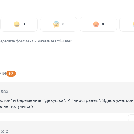
0
0
0
ыделите фрагмент и нажмите Ctrl+Enter
ИИ
97
15:33
сток" и беременная "девушка". И "иностранец". Здесь уже, коне
ь не получится?
15:12