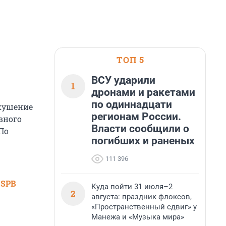
ТОП 5
ВСУ ударили
1
дронами и ракетами
по одиннадцати
покушение
регионам России.
вного
Власти сообщили о
По
погибших и раненых
111 396
 SPB
Куда пойти 31 июля–2
2
августа: праздник флоксов,
«Пространственный сдвиг» у
Манежа и «Музыка мира»