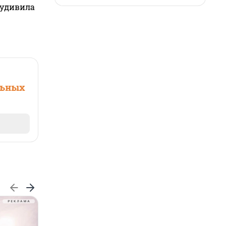
 удивила
льных