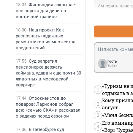
18:04
Финляндия закрывает
Им терять нечег
все ворота для дичи на
восточной границе
18:00
Наш проект: Как
распознать надежных
ремонтников из множества
предложений
17:55
Суд запретил
Гость
Войти
пенсионерке держать
каймана, удава и еще почти 30
животных в московской
квартире
«Туризм не 
1
отдыхать в а
17:44
От хоккеистов до
Кому призна
2
поваров: Ларионов собрал
август
всю «семью СКА» и рассказал
3
«Меня бесил
о задачах перед сезоном
Его номинир
4
17:36
В Петербурге суд
«Вор» Чухра