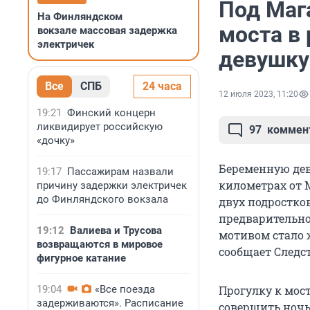
Под Маг
На Финляндском
моста в
вокзале массовая задержка
электричек
девушку 
Все
СПБ
24 часа
12 июля 2023, 11:20
19:21
Финский концерн
ликвидирует российскую
97
коммен
«дочку»
Беременную деву
19:17
Пассажирам назвали
километрах от 
причину задержки электричек
до Финляндского вокзала
двух подростков
предварительно
19:12
Валиева и Трусова
мотивом стало 
возвращаются в мировое
сообщает Следс
фигурное катание
19:04
«Все поезда
Прогулку к мос
задерживаются». Расписание
совершить ночью