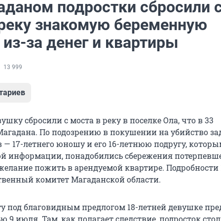
аданом подростки сбросили 
 реку знакомую беременную
из-за денег и квартиры
13 999
тариев
шку сбросили с моста в реку в поселке Ола, что в 33
Магадана. По подозрению в покушении на убийство з
 — 17-летнего юношу и его 16-летнюю подругу, которы
й информации, понадобились сбережения потерпевше
желание пожить в арендуемой квартире. Подробности
твенный комитет Магаданской области.
ту под благовидным предлогом 18-летней девушке пр
 9 июля. Там, как полагает следствие, подросток сто