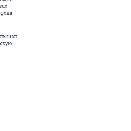
ело
ефона
услышал
нскую