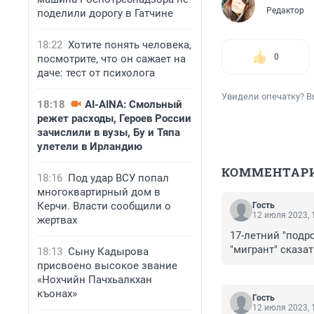
Редактор
поделили дорогу в Гатчине
18:22
Хотите понять человека,
0
посмотрите, что он сажает на
даче: тест от психолога
Увидели опечатку? В
18:18
AI-AINA: Смольный
режет расходы, Героев России
зачислили в вузы, Бу и Тяпа
улетели в Ирландию
КОММЕНТАР
18:16
Под удар ВСУ попал
многоквартирный дом в
Керчи. Власти сообщили о
Гость
12 июля 2023, 
жертвах
17-летний "подро
"мигрант" сказат
18:13
Сыну Кадырова
присвоено высокое звание
«Нохчийн Пачхьалкхан
къонах»
Гость
12 июля 2023, 