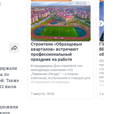
с
Строители «Образцовых
ГЭС, м
кварталов» встречают
ВВП: в
профессиональный
об ист
праздник на работе
2026-й —
професси
В преддверии Дня строителя топ-
адержали
строителе
менеджеры компании «СЗ
строителя
м, по
„Терминал-Ресурс“ — о планах
раз. В ГК
компании, испытаниях и поводах для
й. Также
появился
осторожного оптимизма.
поменяла
 12 июля
7 августа, 18:00
7 августа,
едложили
лкнул