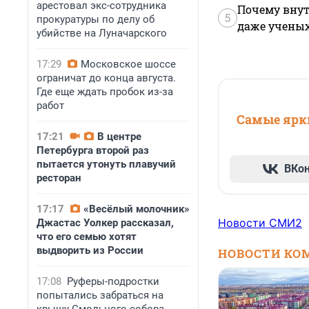
арестовал экс-сотрудника
Почему внут
5
прокуратуры по делу об
даже учены
убийстве на Луначарского
17:29
Московское шоссе
ограничат до конца августа.
Где еще ждать пробок из-за
работ
Самые ярки
17:21
В центре
Петербурга второй раз
пытается утонуть плавучий
ВКо
ресторан
17:17
«Весёлый молочник»
Новости СМИ2
Джастас Уолкер рассказал,
что его семью хотят
выдворить из России
НОВОСТИ КО
17:08
Руферы-подростки
попытались забраться на