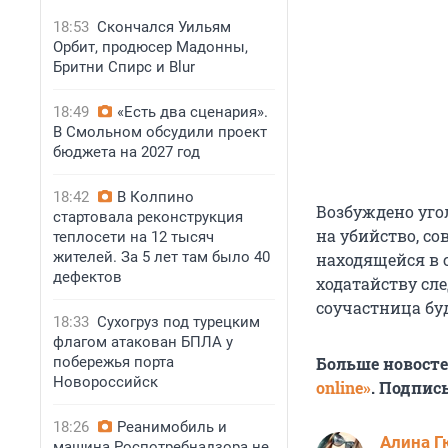
18:53
Скончался Уильям
Орбит, продюсер Мадонны,
Бритни Спирс и Blur
18:49
«Есть два сценария».
В Смольном обсудили проект
бюджета на 2027 год
18:42
В Колпино
Возбуждено уголо
стартовала реконструкция
на убийство, с
теплосети на 12 тысяч
жителей. За 5 лет там было 40
находящейся в 
дефектов
ходатайству сле
соучастница бу
18:33
Сухогруз под турецким
флагом атакован БПЛА у
побережья порта
Больше новост
Новороссийск
online»
. Подпис
18:26
Реанимобиль и
Алина Г
машина Роспотребнадзора не