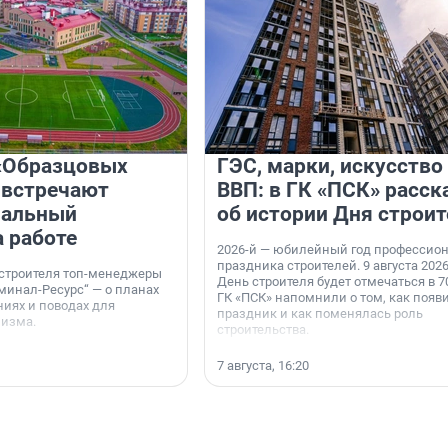
«Образцовых
ГЭС, марки, искусство
 встречают
ВВП: в ГК «ПСК» расск
нальный
об истории Дня строит
а работе
2026-й — юбилейный год профессио
праздника строителей. 9 августа 2026
 строителя топ-менеджеры
День строителя будет отмечаться в 70
минал-Ресурс“ — о планах
ГК «ПСК» напомнили о том, как появ
иях и поводах для
праздник и как поменялась роль
мизма.
строительства.
7 августа, 16:20