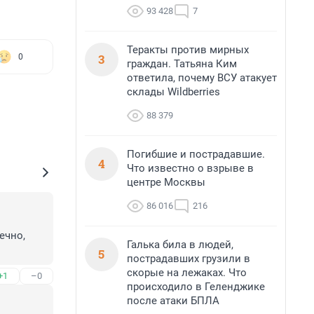
93 428
7
Теракты против мирных
3
0
граждан. Татьяна Ким
ответила, почему ВСУ атакует
склады Wildberries
88 379
Погибшие и пострадавшие.
4
Что известно о взрыве в
центре Москвы
86 016
216
чно, 
Галька била в людей,
5
пострадавших грузили в
скорые на лежаках. Что
+1
–0
происходило в Геленджике
после атаки БПЛА