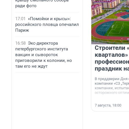
крышу Смольного собора
ради фото
17:01
«Помойки и крысы»:
российского пловца опечалил
Париж
16:58
Экс-директора
Строители 
петербургского института
кварталов»
вакцин и сывороток
приговорили к колонии, но
профессио
там его не ждут
праздник н
В преддверии Дня
компании «СЗ „Тер
компании, испытан
осторожного опти
7 августа, 18:00