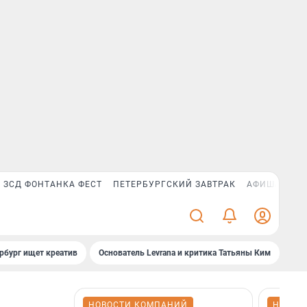
ЗСД ФОНТАНКА ФЕСТ
ПЕТЕРБУРГСКИЙ ЗАВТРАК
АФИША PLUS
рбург ищет креатив
Основатель Levrana и критика Татьяны Ким
Зач
НОВОСТИ КОМПАНИЙ
НОВОС