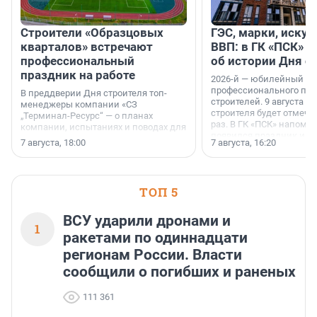
Строители «Образцовых
ГЭС, марки, искус
кварталов» встречают
ВВП: в ГК «ПСК» р
профессиональный
об истории Дня с
праздник на работе
2026-й — юбилейный го
профессионального пр
В преддверии Дня строителя топ-
строителей. 9 августа 2
менеджеры компании «СЗ
строителя будет отмечат
„Терминал-Ресурс“ — о планах
раз. В ГК «ПСК» напомни
компании, испытаниях и поводах для
появился праздник и к
осторожного оптимизма.
7 августа, 18:00
7 августа, 16:20
поменялась роль строит
ТОП 5
ВСУ ударили дронами и
1
ракетами по одиннадцати
регионам России. Власти
сообщили о погибших и раненых
111 361