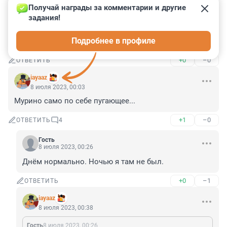
Получай награды за комментарии и другие 
Гость
8 июля 2023, 10:06
задания!
Все эти "боеприпасы" продаются в "Чип и Дипе". 
Подробнее в профиле
Причём, даже с их накрутками - недорого.
+0
–0
ОТВЕТИТЬ
iayaaz
8 июля 2023, 00:03
Мурино само по себе пугающее...
+1
–0
ОТВЕТИТЬ
4
Гость
8 июля 2023, 00:26
Днём нормально. Ночью я там не был.
+0
–1
ОТВЕТИТЬ
iayaaz
8 июля 2023, 00:38
Гость
8 июля 2023, 00:26