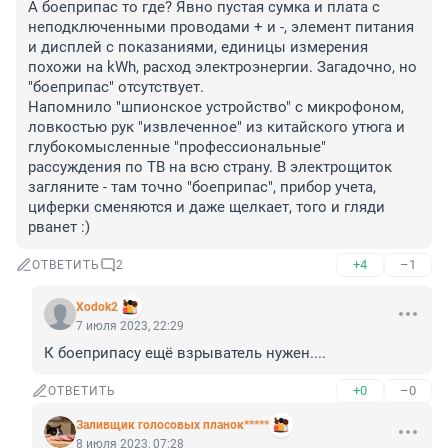
А боеприпас то где? Явно пустая сумка и плата с 
неподключенными проводами + и -, элемент питания 
и дисплей с показаниями, единицы измерения 
похожи на kWh, расход электроэнергии. Загадочно, но 
"боеприпас" отсутствует.

Напомнило "шпионское устройство" с микрофоном, 
ловкостью рук "извлеченное" из китайского утюга и 
глубокомысленные "профессиональные" 
рассуждения по ТВ на всю страну. В электрощиток 
загляните - там точно "боеприпас", прибор учета, 
циферки сменяются и даже щелкает, того и гляди 
рванет :)
+4
–1
ОТВЕТИТЬ
2
Xodok2
7 июля 2023, 22:29
К боеприпасу ещё взрыватель нужен....
+0
–0
ОТВЕТИТЬ
Заливщик голосовых планок*****
8 июля 2023, 07:28