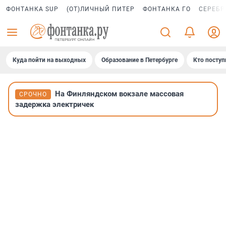
ФОНТАНКА SUP
(ОТ)ЛИЧНЫЙ ПИТЕР
ФОНТАНКА ГО
СЕРЕБР
Куда пойти на выходных
Образование в Петербурге
Кто поступ
На Финляндском вокзале массовая
СРОЧНО
задержка электричек