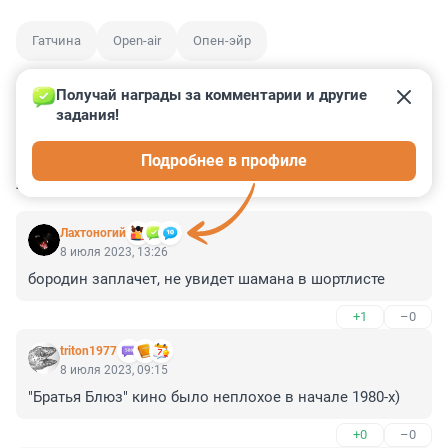
Гатчина
Open-air
Опен-эйр
Получай награды за комментарии и другие 
задания!
0
0
0
0
0
Подробнее в профиле
КОММЕНТАРИИ
13
Лахтоногий
8 июля 2023, 13:26
бородин заплачет, не увидет шамана в шортлисте
+1
–0
triton1977
8 июля 2023, 09:15
"Братья Блюз" кино было неплохое в начале 1980-х)
+0
–0