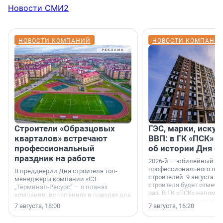
Новости СМИ2
НОВОСТИ КОМПАНИЙ
НОВОСТИ КОМПАНИ
Строители «Образцовых
ГЭС, марки, искус
кварталов» встречают
ВВП: в ГК «ПСК» р
профессиональный
об истории Дня с
праздник на работе
2026-й — юбилейный го
профессионального пр
В преддверии Дня строителя топ-
строителей. 9 августа 2
менеджеры компании «СЗ
строителя будет отмечат
„Терминал-Ресурс“ — о планах
раз. В ГК «ПСК» напомни
компании, испытаниях и поводах для
появился праздник и к
осторожного оптимизма.
7 августа, 18:00
7 августа, 16:20
поменялась роль строит