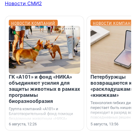
Новости СМИ2
НОВОСТИ КОМПАНИЙ
НОВОСТИ КОМПАНИ
ГК «А101» и фонд «НИКА»
Петербуржцы
объединяют усилия для
возвращаются к
защиты животных в рамках
«раскладушкам» 
программы
«книжкам»
биоразнообразия
Технология гибких дисп
перестает быть нишевы
Группа компаний «А101» и
переходит в разряд вос
Благотворительный фонд помощи
повседневных решений
бездомным животным «НИКА»
заключили соглашение о
6 августа, 12:26
5 августа, 13:56
стратегическом сотрудничестве.