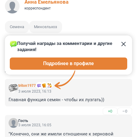
Анна Емельянова
корреспондент
Семена
Минсельхоз
Получай награды за комментарии и другие 
задания!
0
0
0
0
0
Подробнее в профиле
КОММЕНТАРИИ
7
triton1977
3 июля 2023, 16:13
Главная функция семян - чтобы их лузгать))
+0
–0
Гость
3 июля 2023, 16:05
"Конечно, они же имели отношение к зерновой 