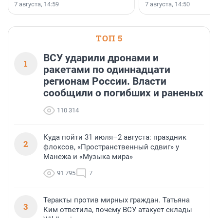
7 августа, 14:59
7 августа, 14:50
сделали своё дело.
недалеко от Большого Тосненского
водопада.
ТОП 5
ВСУ ударили дронами и
1
ракетами по одиннадцати
регионам России. Власти
сообщили о погибших и раненых
110 314
Куда пойти 31 июля–2 августа: праздник
2
флоксов, «Пространственный сдвиг» у
Манежа и «Музыка мира»
91 795
7
Теракты против мирных граждан. Татьяна
3
Ким ответила, почему ВСУ атакует склады