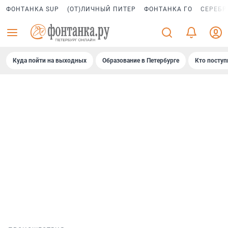
ФОНТАНКА SUP
(ОТ)ЛИЧНЫЙ ПИТЕР
ФОНТАНКА ГО
СЕРЕБР
Куда пойти на выходных
Образование в Петербурге
Кто поступ