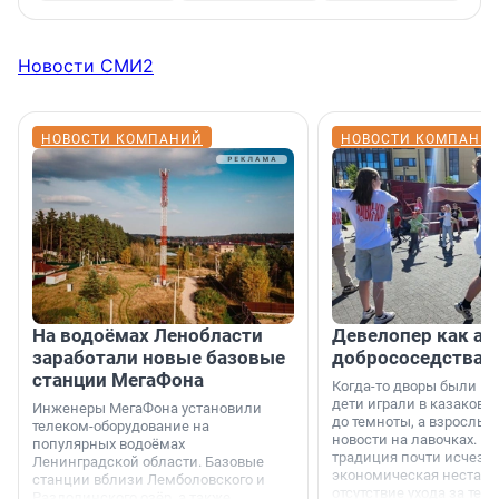
Новости СМИ2
НОВОСТИ КОМПАНИЙ
НОВОСТИ КОМПАНИ
На водоёмах Ленобласти
Девелопер как ар
заработали новые базовые
добрососедства
станции МегаФона
Когда-то дворы были ме
дети играли в казаков-
Инженеры МегаФона установили
до темноты, а взрослые
телеком-оборудование на
новости на лавочках. В 1
популярных водоёмах
традиция почти исчезл
Ленинградской области. Базовые
экономическая нестаби
станции вблизи Лемболовского и
отсутствие ухода за те
Раздолинского озёр, а также