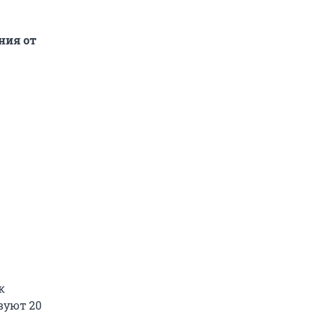
ния от
к
вуют 20