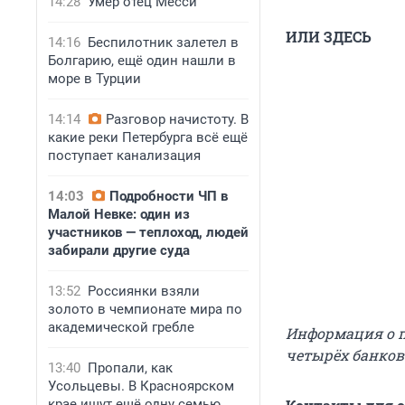
14:28
Умер отец Месси
ИЛИ ЗДЕСЬ
14:16
Беспилотник залетел в
Болгарию, ещё один нашли в
море в Турции
14:14
Разговор начистоту. В
какие реки Петербурга всё ещё
поступает канализация
14:03
Подробности ЧП в
Малой Невке: один из
участников — теплоход, людей
забирали другие суда
13:52
Россиянки взяли
золото в чемпионате мира по
академической гребле
Информация о п
четырёх банков
13:40
Пропали, как
Усольцевы. В Красноярском
крае ищут ещё одну семью