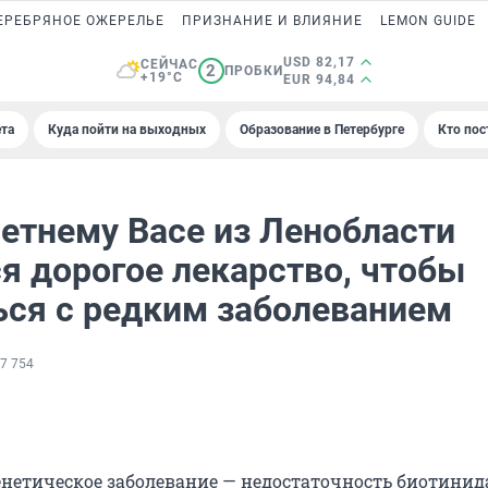
ЕРЕБРЯНОЕ ОЖЕРЕЛЬЕ
ПРИЗНАНИЕ И ВЛИЯНИЕ
LEMON GUIDE
USD 82,17
СЕЙЧАС
2
ПРОБКИ
+19°C
EUR 94,84
та
Куда пойти на выходных
Образование в Петербурге
Кто пос
етнему Васе из Ленобласти
я дорогое лекарство, чтобы
ься с редким заболеванием
7 754
генетическое заболевание — недостаточность биотинид