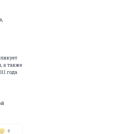
в,
бликует
, а также
11 года
ой
0