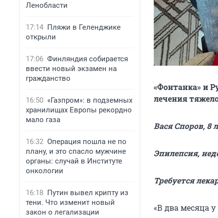
Ленобласти
17:14
Пляжи в Геленджике
открыли
17:06
Финляндия собирается
ввести новый экзамен на
гражданство
«Фонтанка» и Р
лечения тяжело
16:50
«Газпром»: в подземных
хранилищах Европы рекордно
мало газа
Вася Споров, 8 л
16:32
Операция пошла не по
плану, и это спасло мужчине
Эпилепсия, нед
органы: случай в Институте
онкологии
Требуется лекар
16:18
Путин вывел крипту из
тени. Что изменит новый
«В два месяца у
закон о легализации