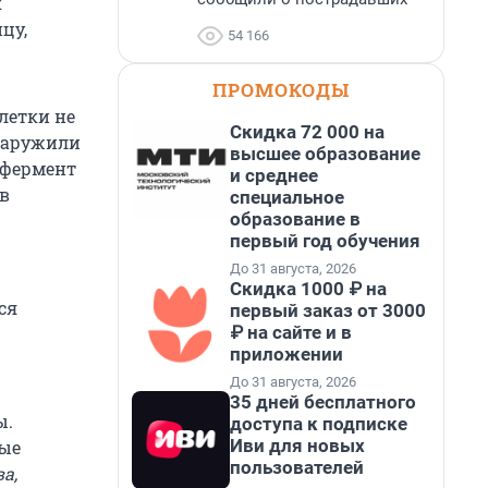
к
цу,
54 166
ПРОМОКОДЫ
летки не
Скидка 72 000 на
бнаружили
высшее образование
 фермент
и среднее
 в
специальное
образование в
первый год обучения
До 31 августа, 2026
Скидка 1000 ₽ на
ся
первый заказ от 3000
₽ на сайте и в
приложении
До 31 августа, 2026
35 дней бесплатного
ы.
доступа к подписке
Иви для новых
ные
пользователей
а,