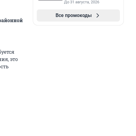
До 31 августа, 2026
Все промокоды
районной
буется
ия, это
ость