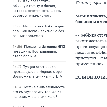
15:12
Как превратить
Ленинградская 
обычную гречку в блюдо,
которое хочется есть: шесть
советов нутрициолога
Мария Яшкина,
больницы имени
15:00
Наш проект: Работа для
сов. Как искать вакансию без
«У ребёнка стр
ранних подъемов
генетического 
противосудорож
14:56
Пожар на Ильском НПЗ
потушили. Пострадавших
лекарство эффе
стало больше
приступов. Преп
применению».
14:47
Турция ограничила
проход судов в Черное море.
Возможная причина — БПЛА
ЕСЛИ ВЫ ХОТИ
14:34
Тест на внимательность:
его смогут пройти только 5%
человек — вы в их числе?