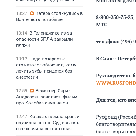
Контакты для 
13:27
Катера столкнулись в
8-800-250-75-25
Волге, есть погибшие
МТС
13:14
В Геленджике из-за
опасности БПЛА закрыли
тел./факс (495) 9
пляжи
В Санкт-Петербу
13:12
Надо потерпеть:
стоматолог объяснил, кому
лечить зубы придется без
Руководитель б
анестезии
WWW.RUSFOND.
12:59
Режиссер Сарик
Андреасян заявляет: фильм
Для тех, кто в
про Колобка снял не он
Русфонд (Росси
12:47
Кошка открыла кран, и
случился потоп. Суд взыскал
благотворительн
с её хозяина сотни тысяч
благотворитель