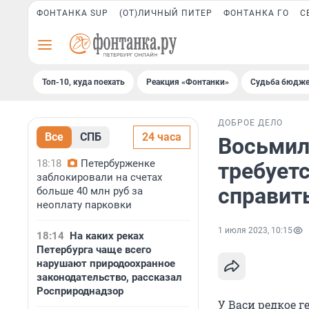
ФОНТАНКА SUP
(ОТ)ЛИЧНЫЙ ПИТЕР
ФОНТАНКА ГО
С
Топ-10, куда поехать
Реакция «Фонтанки»
Судьба бюдже
ДОБРОЕ ДЕЛО
Все
СПБ
24 часа
Восьмил
18:18
Петербурженке
требуетс
заблокировали на счетах
справит
больше 40 млн руб за
неоплату парковки
1 июля 2023, 10:15
18:14
На каких реках
Петербурга чаще всего
нарушают природоохранное
законодательство, рассказал
Росприроднадзор
У Васи редкое 