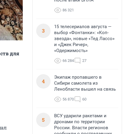
после атаки БПЛА
86 321
15 телесериалов августа —
3
выбор «Фонтанки»: «Коп-
звезда», новые «Тед Лассо»
и «Джек Ричер»,
«Одержимость»
ств для
66 284
27
Экипаж пропавшего в
4
Сибири самолета из
Ленобласти вышел на связь
56 870
60
ВСУ ударили ракетами и
5
дронами по территории
мал
России. Власти регионов
сообщили о пострадавших