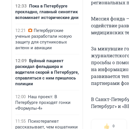
региональных п
12:33
Пока в Петербурге
прохладно, главный синоптик
вспоминает исторические дни
Миссия фонда —
содействие раз
12:21
Петербургские
медицинских те
ученые разработали новую
защиту для спутниковых
антенн и авиации
За минувшие го
журналистского
12:09
Буйный пациент
просьбы о помощ
раскидал фельдшера и
на информацион
водителя скорой в Петербурге,
развивается тел
справляться с ним пришлось
партнерами фон
полиции
12:00
Наш проект: В
В Санкт-Петерб
Петербурге проходят гонки
Петербург» и «В
«Формулы-4»
11:55
Психотерапевт
0
рассказывает, чем кошатники