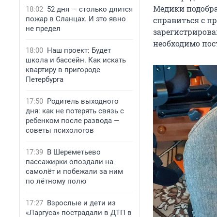
Медики подобра
18:02
52 дня — столько длится
пожар в Сланцах. И это явно
справиться с п
не предел
зарегистрирован
необходимо пос
18:00
Наш проект: Будет
школа и бассейн. Как искать
квартиру в пригороде
Петербурга
17:50
Родитель выходного
дня: как не потерять связь с
ребенком после развода —
советы психологов
17:39
В Шереметьево
пассажирки опоздали на
самолёт и побежали за ним
по лётному полю
17:27
Взрослые и дети из
«Ларгуса» пострадали в ДТП в