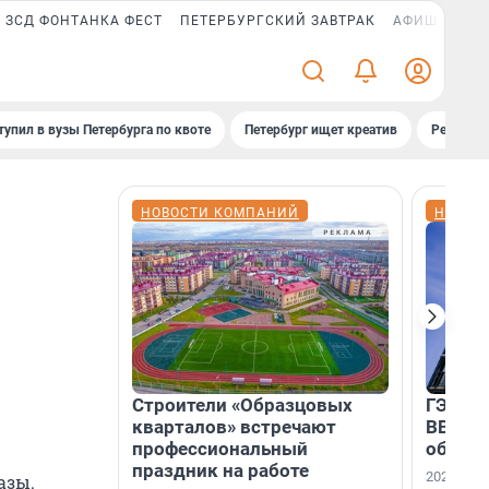
ЗСД ФОНТАНКА ФЕСТ
ПЕТЕРБУРГСКИЙ ЗАВТРАК
АФИША PLUS
тупил в вузы Петербурга по квоте
Петербург ищет креатив
Рейтинги
НОВОСТИ КОМПАНИЙ
НОВОС
Строители «Образцовых
ГЭС, м
кварталов» встречают
ВВП: в
профессиональный
об ист
праздник на работе
2026-й —
азы.