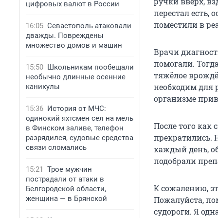
ручки вверх, вз
цифровых валют в России
перестал есть, 
поместили в р
16:05
Севастополь атаковали
дважды. Повреждены
множество домов и машин
Врачи диагност
помогали. Тогд
15:50
Школьникам пообещали
тяжёлое врождё
необычно длинные осенние
необходим для 
каникулы
организме прив
15:36
История от МЧС:
одинокий яхтсмен сел на мель
После того как 
в Финском заливе, телефон
прекратились. Н
разрядился, судовые средства
связи сломались
каждый день, об
подобрали преп
15:21
Трое мужчин
пострадали от атаки в
К сожалению, эт
Белгородской области,
женщина — в Брянской
Пожалуйста, по
судороги. Я од