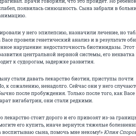
драгивал. Врачи говорили, что это пройдет. Но ребёно
ослабел, появилась синюшность. Сына забрали в больни
еанимацию.
ировали у него эпилепсию, назначили лечение, но таб
а Васе провели генетический анализ и в результате о
нное нарушение: недостаточность биотинидазы. Этот
развития центральной нервной системы, его нехватка
одит к судорогам, задержке развития.
сыну стали давать лекарство биотин, приступы почти
о, к сожалению, ненадолго. Сейчас они у него случают
ычно после пробуждения. Только после того, как Васе
арат вигабатрин, они стали редкими.
о лекарство стоит дорого и его привозят из-за границ
могите его купить, иначе вернутся тяжелые болезнен
на воспитываю сына, помочь мне некому!»
Юлия Споров