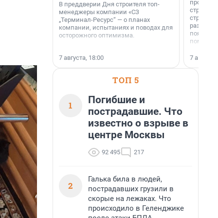
професси
В преддверии Дня строителя топ-
строителе
менеджеры компании «СЗ
строителя
„Терминал-Ресурс“ — о планах
раз. В ГК
компании, испытаниях и поводах для
появился
осторожного оптимизма.
поменяла
7 августа, 18:00
7 августа,
ТОП 5
Погибшие и
1
пострадавшие. Что
известно о взрыве в
центре Москвы
92 495
217
Галька била в людей,
2
пострадавших грузили в
скорые на лежаках. Что
происходило в Геленджике