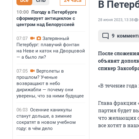
Все
СПБ
24 часа
В Петер
10:00
Погоду в Петербурге
сформирует антициклон с
28 июня 2023, 13:38
центром над Белоруссией
9
коммент
07:07
Затерянный
Петербург: плавучий фонтан
на Неве и каток на Дворцовой
После сложения
— а было ли?
объявят допол
спикер Заксобр
07:05
Вертолеты в
прошлом? Ученые
возвращают в небо
«В течение год
дирижабли — почему они
уверены, что за ними будущее
Глава фракции 
06:03
Осенние каникулы
партия будет вы
станут дольше, а зимние
что желающих с
сократят в новом учебном
все хотят в наш
году: в чём дело