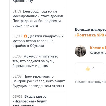
Кронштадту
01:53
Белгород подвергся
массированной атаке дронов.
Пострадавших более десяти,
среди них дети
Больше интере
«Фонтанка SPB o
08/08
Десятки квадратных
метров лесов горели на
стройке в Обухово
Ксения 
Корреспонд
08/08
Можно ли пить квас
тем, кто садится за руль,
беременным и детям
0
08/08
Премьер-министр
Венгрии рассказал, кого видит
Увидели опечатку? В
будущим президентом страны
08/08
Вход в метро
«Чкаловская» будут