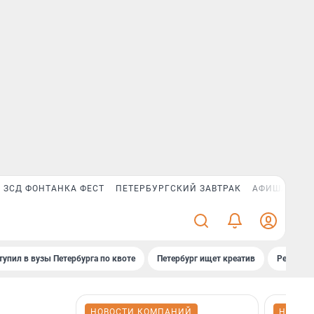
ЗСД ФОНТАНКА ФЕСТ
ПЕТЕРБУРГСКИЙ ЗАВТРАК
АФИША PLUS
тупил в вузы Петербурга по квоте
Петербург ищет креатив
Рейтинги
НОВОСТИ КОМПАНИЙ
НОВОС