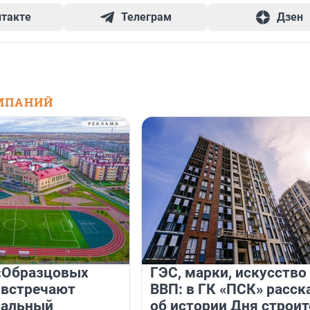
нтакте
Телеграм
Дзен
МПАНИЙ
«Образцовых
ГЭС, марки, искусство
 встречают
ВВП: в ГК «ПСК» расск
нальный
об истории Дня строит