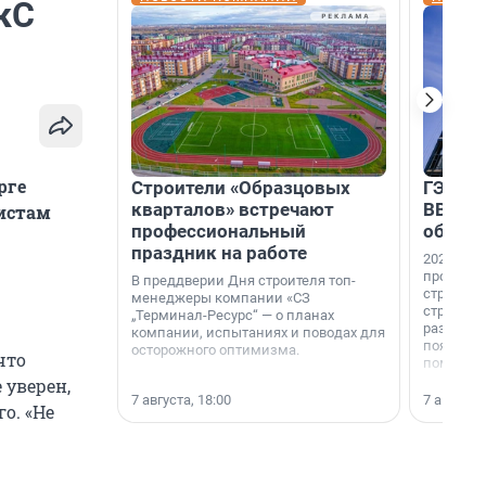
кС
рге
Строители «Образцовых
ГЭС, м
кварталов» встречают
ВВП: в
истам
профессиональный
об ист
праздник на работе
2026-й —
професси
В преддверии Дня строителя топ-
строителе
менеджеры компании «СЗ
строителя
„Терминал-Ресурс“ — о планах
раз. В ГК
компании, испытаниях и поводах для
появился
осторожного оптимизма.
что
поменяла
 уверен,
7 августа, 18:00
7 августа,
о. «Не