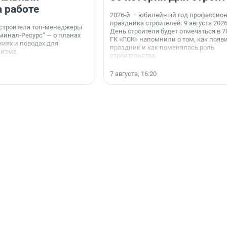
а работе
2026-й — юбилейный год профессио
праздника строителей. 9 августа 2026
 строителя топ-менеджеры
День строителя будет отмечаться в 70
минал-Ресурс“ — о планах
ГК «ПСК» напомнили о том, как появ
иях и поводах для
праздник и как поменялась роль
мизма.
строительства.
7 августа, 16:20