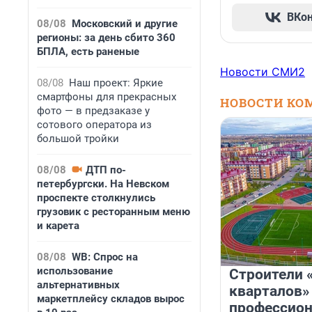
ВКо
08/08
Московский и другие
регионы: за день сбито 360
БПЛА, есть раненые
Новости СМИ2
08/08
Наш проект: Яркие
смартфоны для прекрасных
НОВОСТИ КО
фото — в предзаказе у
сотового оператора из
большой тройки
08/08
ДТП по-
петербургски. На Невском
проспекте столкнулись
грузовик с ресторанным меню
и карета
08/08
WB: Спрос на
использование
Строители 
альтернативных
кварталов»
маркетплейсу складов вырос
профессио