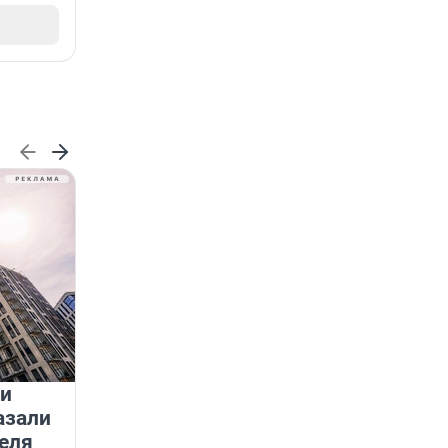
 и
На водоёмах Ленобласти
азали
заработали новые базовые
еля
станции МегаФона