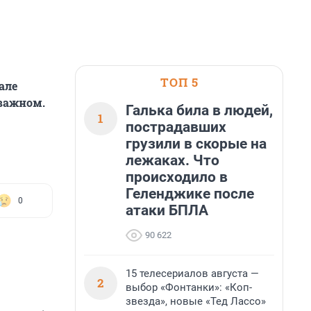
ТОП 5
але
 важном.
Галька била в людей,
1
пострадавших
грузили в скорые на
лежаках. Что
происходило в
Геленджике после
0
атаки БПЛА
90 622
15 телесериалов августа —
2
выбор «Фонтанки»: «Коп-
звезда», новые «Тед Лассо»