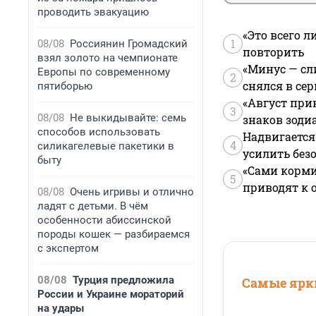
проводить эвакуацию
«Это всего л
1
08/08
Россиянин Громадский
повторить
взял золото на чемпионате
«Минус — сл
Европы по современному
2
снялся в се
пятиборью
«Август при
3
08/08
Не выкидывайте: семь
знаков зоди
способов использовать
Надвигается
4
силикагелевые пакетики в
усилить без
быту
«Сами корми
5
приводят к 
08/08
Очень игривы и отлично
ладят с детьми. В чём
особенности абиссинской
породы кошек — разбираемся
с экспертом
08/08
Турция предложила
Самые ярки
России и Украине мораторий
на удары