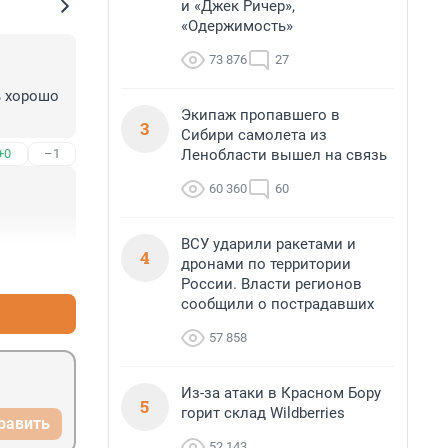
и «Джек Ричер»,
«Одержимость»
73 876
27
 хорошо 
Экипаж пропавшего в
3
Сибири самолета из
Ленобласти вышел на связь
+0
–1
60 360
60
ВСУ ударили ракетами и
4
дронами по территории
+0
–0
России. Власти регионов
сообщили о пострадавших
57 858
Из-за атаки в Красном Бору
5
горит склад Wildberries
равить
52 143