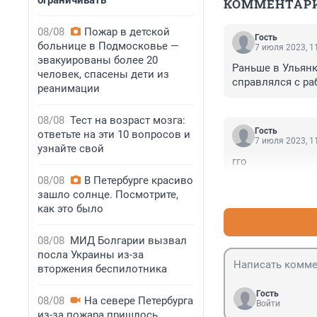
ограничивать
КОММЕНТАР
08/08
Пожар в детской
Гость
больнице в Подмосковье —
7 июля 2023, 1
эвакуированы более 20
Раньше в Ульянк
человек, спасены дети из
справлялся с ра
реанимации
08/08
Тест на возраст мозга:
Гость
ответьте на эти 10 вопросов и
7 июля 2023, 1
узнайте свой
гго
08/08
В Петербурге красиво
зашло солнце. Посмотрите,
как это было
08/08
МИД Болгарии вызвал
посла Украины из-за
вторжения беспилотника
Гость
08/08
На севере Петербурга
Войти
из-за пожара пришлось