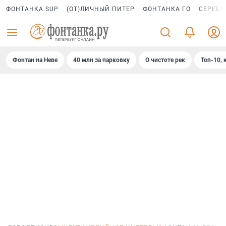
ФОНТАНКА SUP
(ОТ)ЛИЧНЫЙ ПИТЕР
ФОНТАНКА ГО
СЕРЕБР
Фонтан на Неве
40 млн за парковку
О чистоте рек
Топ-10, 