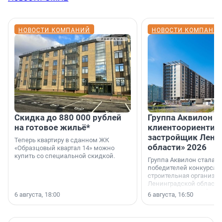
НОВОСТИ КОМПАНИЙ
НОВОСТИ КОМПАНИ
Скидка до 880 000 рублей
Группа Аквилон 
на готовое жильё*
клиентоориентир
застройщик Лени
Теперь квартиру в сданном ЖК
области» 2026
«Образцовый квартал 14» можно
купить со специальной скидкой.
Группа Аквилон стала 
победителей конкурса 
строительная организа
Ленинградской области 
номинации «Самый
6 августа, 18:00
6 августа, 16:50
клиентоориентированн
застройщик Ленинград
области».