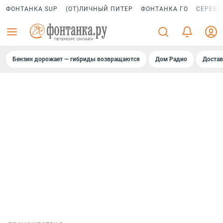
ФОНТАНКА SUP
(ОТ)ЛИЧНЫЙ ПИТЕР
ФОНТАНКА ГО
СЕРЕБР
Бензин дорожает — гибриды возвращаются
Дом Радио
Достав