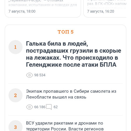
„Терминал-Ресурс“ — о планах
раз. В ГК «ПСК» напомни
компании, испытаниях и поводах для
появился праздник и к
осторожного оптимизма.
7 августа, 18:00
7 августа, 16:20
поменялась роль строит
ТОП 5
Галька била в людей,
1
пострадавших грузили в скорые
на лежаках. Что происходило в
Геленджике после атаки БПЛА
98 534
Экипаж пропавшего в Сибири самолета из
2
Ленобласти вышел на связь
66 186
62
ВСУ ударили ракетами и дронами по
3
территории России. Власти регионов