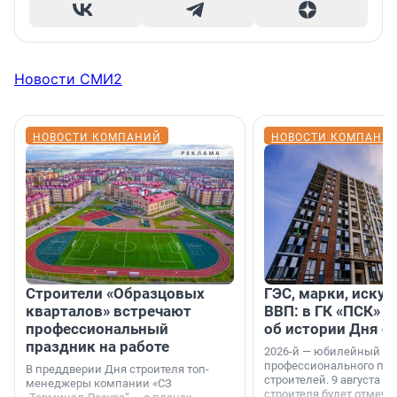
Новости СМИ2
НОВОСТИ КОМПАНИЙ
НОВОСТИ КОМПАНИ
Строители «Образцовых
ГЭС, марки, искус
кварталов» встречают
ВВП: в ГК «ПСК» р
профессиональный
об истории Дня с
праздник на работе
2026-й — юбилейный го
профессионального пр
В преддверии Дня строителя топ-
строителей. 9 августа 2
менеджеры компании «СЗ
строителя будет отмечат