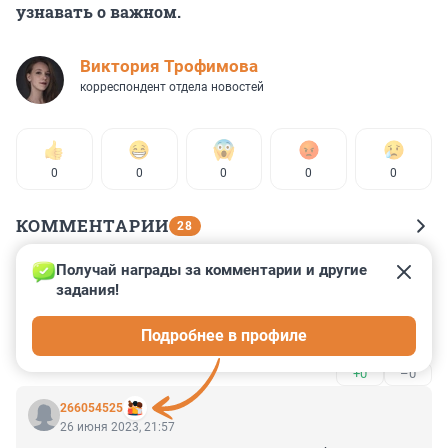
узнавать о важном.
Виктория Трофимова
корреспондент отдела новостей
0
0
0
0
0
КОММЕНТАРИИ
28
Получай награды за комментарии и другие 
Гость
27 июня 2023, 00:56
задания!
Российским пилотам сильно повезло, что это были 
Подробнее в профиле
британцы, а не вагнеровцы.
+0
–0
266054525
26 июня 2023, 21:57