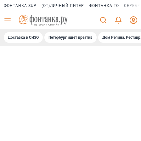
ФОНТАНКА SUP
(ОТ)ЛИЧНЫЙ ПИТЕР
ФОНТАНКА ГО
СЕРЕБР
Доставка в СИЗО
Петербург ищет креатив
Дом Репина. Реставр