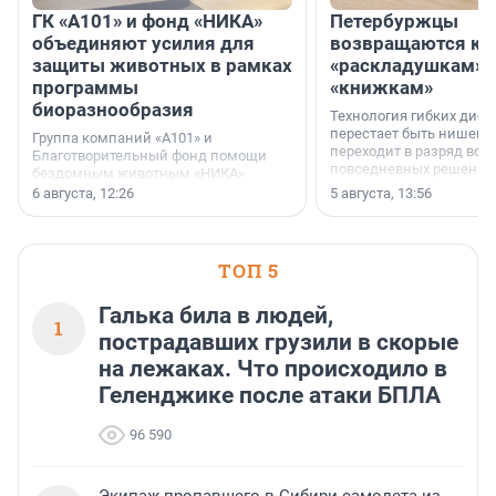
ГК «А101» и фонд «НИКА»
Петербуржцы
объединяют усилия для
возвращаются к
защиты животных в рамках
«раскладушкам» 
программы
«книжкам»
биоразнообразия
Технология гибких дисп
перестает быть нишевы
Группа компаний «А101» и
переходит в разряд вос
Благотворительный фонд помощи
повседневных решений
бездомным животным «НИКА»
заключили соглашение о
6 августа, 12:26
5 августа, 13:56
стратегическом сотрудничестве.
ТОП 5
Галька била в людей,
1
пострадавших грузили в скорые
на лежаках. Что происходило в
Геленджике после атаки БПЛА
96 590