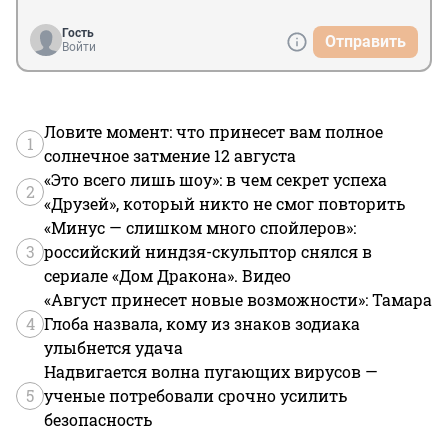
Гость
Отправить
Войти
Ловите момент: что принесет вам полное
1
солнечное затмение 12 августа
«Это всего лишь шоу»: в чем секрет успеха
2
«Друзей», который никто не смог повторить
«Минус — слишком много спойлеров»:
3
российский ниндзя-скульптор снялся в
сериале «Дом Дракона». Видео
«Август принесет новые возможности»: Тамара
4
Глоба назвала, кому из знаков зодиака
улыбнется удача
Надвигается волна пугающих вирусов —
5
ученые потребовали срочно усилить
безопасность