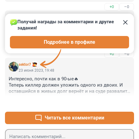
+0
–0
Гость
25 июня 2023, 20:53
Получай награды за комментарии и другие 
задания!
Бегловский Петербург: торговые ряды и торговые 
ларьки (в нарушение законодательства) под окнами 
Подробнее в профиле
жилых домов, вплотную к стенам жилых домов, 
уничтожение зеленых насаждений земляками 
+0
–0
беглова и угрозы в адрес жителей, грязь, шум, свалки, 
переполненные помойки и разбитые тротуары.
sektor7
23 июня 2023, 19:48
Интересно, почти как в 90-ые🔥

Теперь киллер должен уложить одного из двоих. И 
оставшийся в живых долг вернёт и на суде развалит 
показаниями дело. 

+0
–0
А иначе какие это 90-ые.
Читать все комментарии