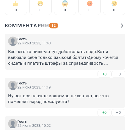
0
0
0
0
0
КОММЕНТАРИИ
12
Гость
22 июня 2023, 11:40
Все чего-то пишем,а тут действовать надо.Вот и 
выбрали себе только языком( болтать),кому хочется 
сидеть и платить штрафы за справедливость .

Сидели и будем сидеть в грязных лужах.
+0
–0
Гость
22 июня 2023, 11:19
Ну вот все плачете водоемов не хватает,все что 
пожелает народ,пожалуйста !
+0
–0
Гость
22 июня 2023, 10:02