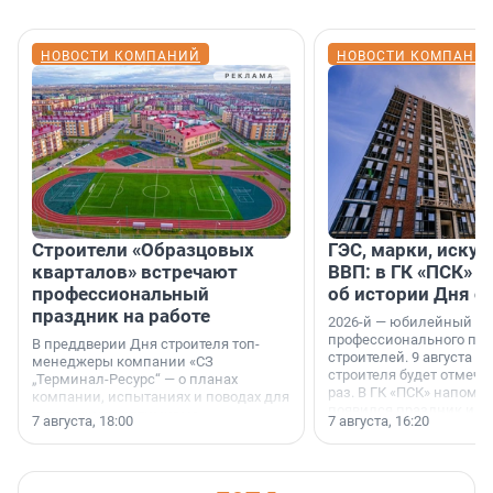
НОВОСТИ КОМПАНИЙ
НОВОСТИ КОМПАНИ
Строители «Образцовых
ГЭС, марки, искус
кварталов» встречают
ВВП: в ГК «ПСК» р
профессиональный
об истории Дня с
праздник на работе
2026-й — юбилейный го
профессионального пр
В преддверии Дня строителя топ-
строителей. 9 августа 2
менеджеры компании «СЗ
строителя будет отмечат
„Терминал-Ресурс“ — о планах
раз. В ГК «ПСК» напомни
компании, испытаниях и поводах для
появился праздник и к
осторожного оптимизма.
7 августа, 18:00
7 августа, 16:20
поменялась роль строит