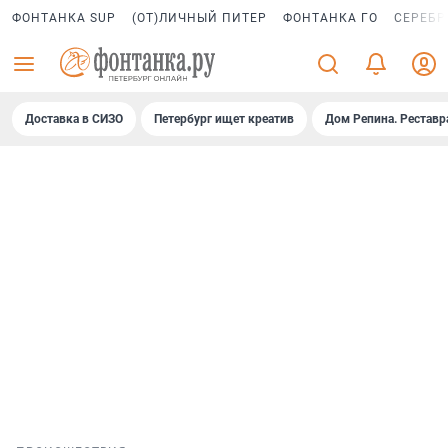
ФОНТАНКА SUP
(ОТ)ЛИЧНЫЙ ПИТЕР
ФОНТАНКА ГО
СЕРЕБР
Доставка в СИЗО
Петербург ищет креатив
Дом Репина. Реставр