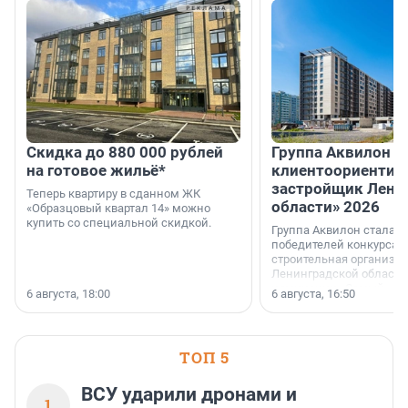
Скидка до 880 000 рублей
Группа Аквилон 
на готовое жильё*
клиентоориентир
застройщик Лени
Теперь квартиру в сданном ЖК
области» 2026
«Образцовый квартал 14» можно
купить со специальной скидкой.
Группа Аквилон стала 
победителей конкурса 
строительная организа
Ленинградской области 
номинации «Самый
6 августа, 18:00
6 августа, 16:50
клиентоориентированн
застройщик Ленинград
области».
ТОП 5
ВСУ ударили дронами и
1