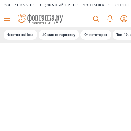
ФОНТАНКА SUP
(ОТ)ЛИЧНЫЙ ПИТЕР
ФОНТАНКА ГО
СЕРЕБР
Фонтан на Неве
40 млн за парковку
О чистоте рек
Топ-10, 