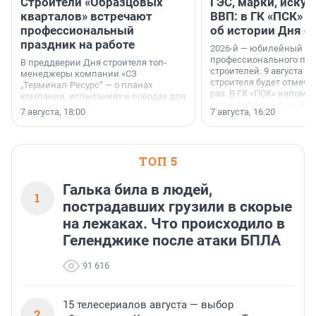
Строители «Образцовых
ГЭС, марки, искус
кварталов» встречают
ВВП: в ГК «ПСК» р
профессиональный
об истории Дня с
праздник на работе
2026-й — юбилейный го
профессионального пр
В преддверии Дня строителя топ-
строителей. 9 августа 2
менеджеры компании «СЗ
строителя будет отмечат
„Терминал-Ресурс“ — о планах
раз. В ГК «ПСК» напомни
компании, испытаниях и поводах для
появился праздник и к
осторожного оптимизма.
7 августа, 18:00
7 августа, 16:20
поменялась роль строит
ТОП 5
Галька била в людей,
1
пострадавших грузили в скорые
на лежаках. Что происходило в
Геленджике после атаки БПЛА
91 616
15 телесериалов августа — выбор
2