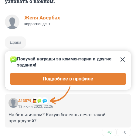
узнавать о важном.
Женя Авербах
корреспондент
Драка
Получай награды за комментарии и другие 
задания!
0
0
0
0
0
Подробнее в профиле
КОММЕНТАРИИ
83
А13579
13 июня 2023, 22:26
На больничном? Какую болезнь лечат такой 
процедурой?
+0
–0