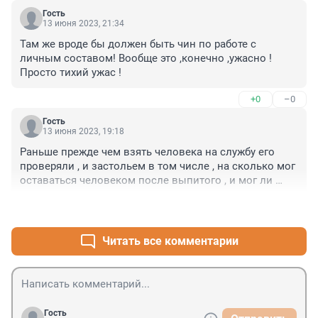
Гость
13 июня 2023, 21:34
Там же вроде бы должен быть чин по работе с 
личным составом! Вообще это ,конечно ,ужасно ! 
Просто тихий ужас !
+0
–0
Гость
13 июня 2023, 19:18
Раньше прежде чем взять человека на службу его 
проверяли , и застольем в том числе , на сколько мог 
оставаться человеком после выпитого , и мог ли 
держать себя в руках ! Сейчас в органы берут всякое 
+0
–0
Г... , То блатные дочки с гонором то гаишники с 
амбициями царскими!! Гнать поганоб метлой этого 
опера !
Читать все комментарии
Гость