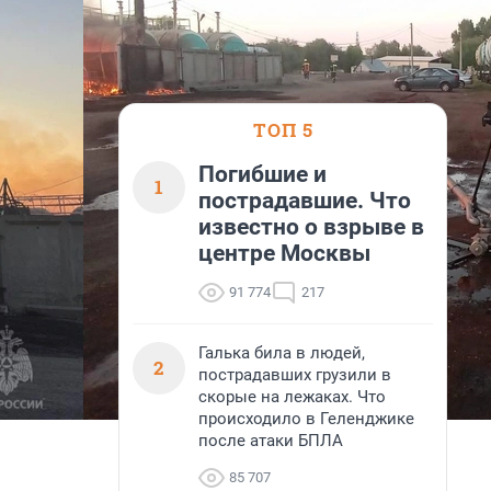
ТОП 5
Погибшие и
1
пострадавшие. Что
известно о взрыве в
центре Москвы
91 774
217
Галька била в людей,
2
пострадавших грузили в
скорые на лежаках. Что
происходило в Геленджике
после атаки БПЛА
85 707