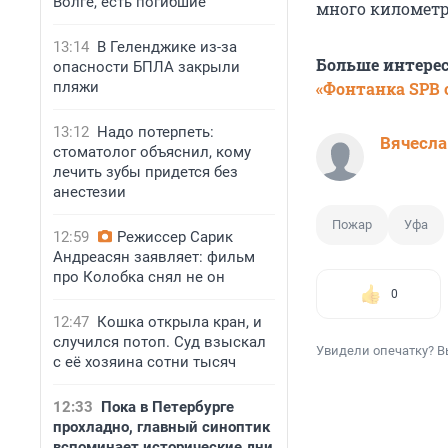
Волге, есть погибшие
много километро
13:14
В Геленджике из-за
Больше интере
опасности БПЛА закрыли
«Фонтанка SPB o
пляжи
13:12
Надо потерпеть:
Вячесла
стоматолог объяснил, кому
лечить зубы придется без
анестезии
Пожар
Уфа
12:59
Режиссер Сарик
Андреасян заявляет: фильм
про Колобка снял не он
0
12:47
Кошка открыла кран, и
случился потоп. Суд взыскал
Увидели опечатку? В
с её хозяина сотни тысяч
12:33
Пока в Петербурге
прохладно, главный синоптик
вспоминает исторические дни