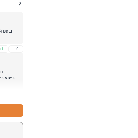
й ваш 
+1
–0
о 
а часа 
+2
–0