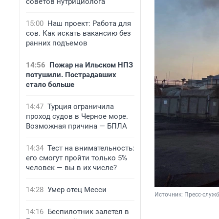
советов нутрициолога
15:00
Наш проект: Работа для
сов. Как искать вакансию без
ранних подъемов
14:56
Пожар на Ильском НПЗ
потушили. Пострадавших
стало больше
14:47
Турция ограничила
проход судов в Черное море.
Возможная причина — БПЛА
14:34
Тест на внимательность:
его смогут пройти только 5%
человек — вы в их числе?
14:28
Умер отец Месси
Источник: 
Пресс-служ
14:16
Беспилотник залетел в