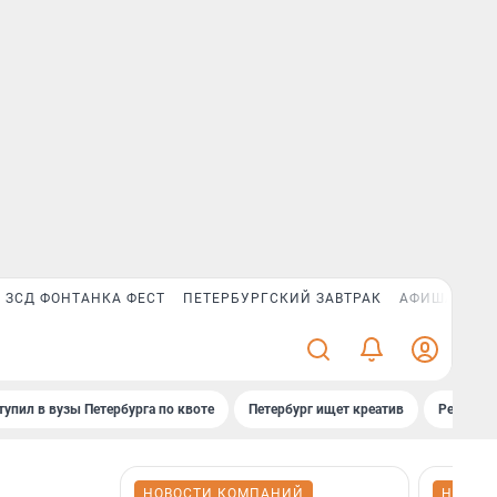
ЗСД ФОНТАНКА ФЕСТ
ПЕТЕРБУРГСКИЙ ЗАВТРАК
АФИША PLUS
тупил в вузы Петербурга по квоте
Петербург ищет креатив
Рейтинги
НОВОСТИ КОМПАНИЙ
НОВОС