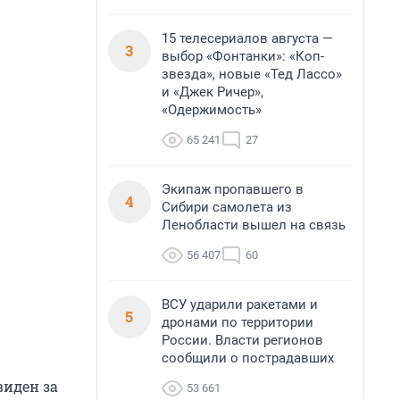
15 телесериалов августа —
3
выбор «Фонтанки»: «Коп-
звезда», новые «Тед Лассо»
и «Джек Ричер»,
«Одержимость»
65 241
27
Экипаж пропавшего в
4
Сибири самолета из
Ленобласти вышел на связь
56 407
60
ВСУ ударили ракетами и
5
дронами по территории
России. Власти регионов
сообщили о пострадавших
виден за
53 661