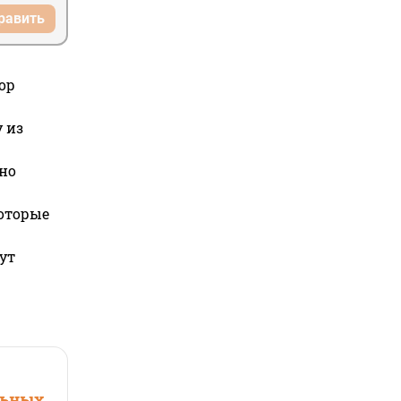
равить
ор
 из
но
которые
ут
льных