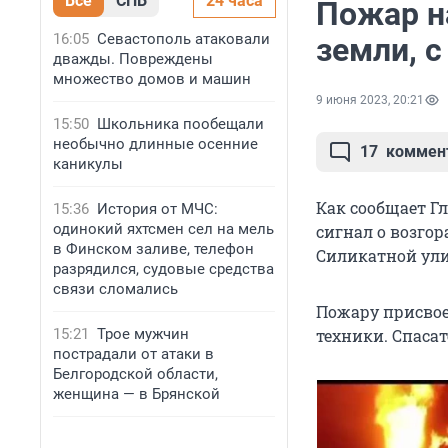
Все
СПБ
24 часа
Пожар н
16:05
Севастополь атаковали
земли, с
дважды. Повреждены
множество домов и машин
9 июня 2023, 20:21
15:50
Школьника пообещали
необычно длинные осенние
17
коммен
каникулы
Как сообщает Г
15:36
История от МЧС:
одинокий яхтсмен сел на мель
сигнал о возго
в Финском заливе, телефон
Силикатной улиц
разрядился, судовые средства
связи сломались
Пожару присвое
15:21
Трое мужчин
техники. Спаса
пострадали от атаки в
Белгородской области,
женщина — в Брянской