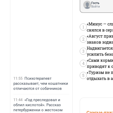
Гость
Войти
«Минус — сл
1
снялся в се
«Август при
2
знаков зоди
Надвигается
3
усилить без
«Сами корми
4
приводят к 
«Туризм не 
5
отдыхать в а
11:55
Психотерапевт
рассказывает, чем кошатники
отличаются от собачников
11:44
«Год преследовал и
облил кислотой». Рассказ
петербурженки о жестоком
Самые ярки