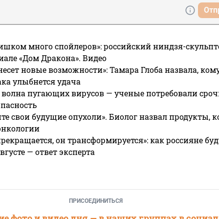
Отп
ишком много спойлеров»: российский ниндзя-скульпт
риале «Дом Дракона». Видео
несет новые возможности»: Тамара Глоба назвала, кому
ака улыбнется удача
 волна пугающих вирусов — ученые потребовали сроч
опасность
те свои будущие опухоли». Биолог назвал продукты, 
онкологии
прекращается, он трансформируется»: как россияне буд
вгусте — ответ эксперта
ПРИСОЕДИНИТЬСЯ
е фото и видео дня — в наших группах в социа