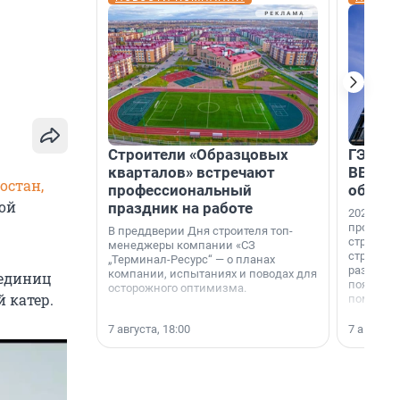
Строители «Образцовых
ГЭС, м
кварталов» встречают
ВВП: в
остан,
профессиональный
об ист
ой
праздник на работе
2026-й —
професси
В преддверии Дня строителя топ-
строителе
менеджеры компании «СЗ
строителя
„Терминал-Ресурс“ — о планах
раз. В ГК
компании, испытаниях и поводах для
 единиц
появился
осторожного оптимизма.
 катер.
поменяла
7 августа, 18:00
7 августа,