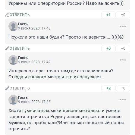
Украины или с территории России? Надо выяснить!))
+1
–0
ОТВЕТИТЬ
Гость
9 июня 2023, 17:46
Неужели это наши будни? Просто не верится.....(((((☹️
+0
–0
ОТВЕТИТЬ
Гость
9 июня 2023, 17:42
Интересно,а враг точно там,где его нарисовали?
Откуда и с какого места и кто их запускает..
+2
–0
ОТВЕТИТЬ
Гость
9 июня 2023, 17:36
Хватит умничать-хомяки диванные,только и умеете 
гадости строчить,а Родину защищать,как настоящие 
мужики, не пробовали?Или только словесный понос 
строчить?