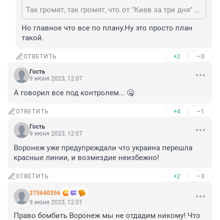
Так громят, так громят, что от "Киев за три дня" до взрывов в Воронеже, Москве и чужих войск в Брянской области
Но главное что все по плану.Ну это просто план 
такой.
+2
–0
ОТВЕТИТЬ
Гость
9 июня 2023, 12:07
А говорил все под контролем... 🤐
+4
–1
ОТВЕТИТЬ
Гость
9 июня 2023, 12:07
Воронеж уже предупреждали что украина перешла 
красные линии, и возмездие неизбежно!
+2
–3
ОТВЕТИТЬ
275640356
9 июня 2023, 12:01
Право бомбить Воронеж мы не отдадим никому! Что 