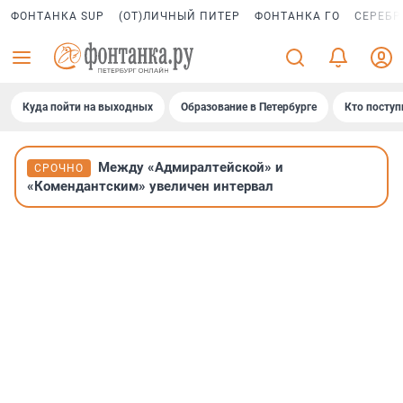
ФОНТАНКА SUP
(ОТ)ЛИЧНЫЙ ПИТЕР
ФОНТАНКА ГО
СЕРЕБР
Куда пойти на выходных
Образование в Петербурге
Кто поступ
Между «Адмиралтейской» и
СРОЧНО
«Комендантским» увеличен интервал