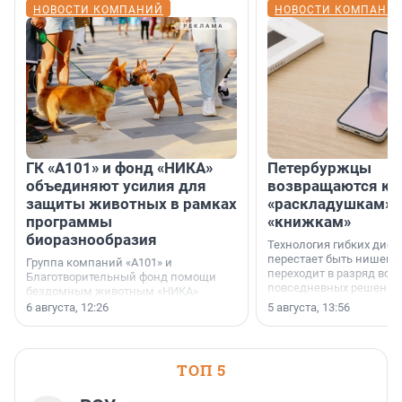
НОВОСТИ КОМПАНИЙ
НОВОСТИ КОМПАНИ
ГК «А101» и фонд «НИКА»
Петербуржцы
объединяют усилия для
возвращаются к
защиты животных в рамках
«раскладушкам» 
программы
«книжкам»
биоразнообразия
Технология гибких дисп
перестает быть нишевы
Группа компаний «А101» и
переходит в разряд вос
Благотворительный фонд помощи
повседневных решений
бездомным животным «НИКА»
заключили соглашение о
6 августа, 12:26
5 августа, 13:56
стратегическом сотрудничестве.
ТОП 5