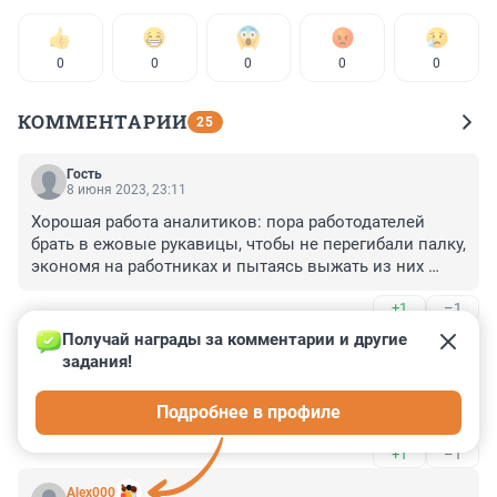
0
0
0
0
0
КОММЕНТАРИИ
25
Гость
8 июня 2023, 23:11
Хорошая работа аналитиков: пора работодателей 
брать в ежовые рукавицы, чтобы не перегибали палку, 
экономя на работниках и пытаясь выжать из них 
максимум пользы при минимуме затрат. 

+1
–1
Как работающая женщина полностью подтверждаю: 
имею хронический недосып из-за регулярных 
Получай награды за комментарии и другие 
Гость
переработок. И да, эффективность гораздо ниже, чем 
8 июня 2023, 23:08
задания!
если бы высыпалась и успевала отдохнуть.
А сколько эти хитросделанные работодатели 
Подробнее в профиле
недоплачивают за переработки?!
+1
–1
Alex000