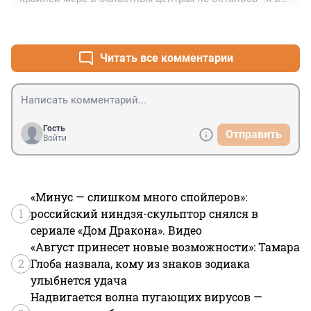
уверяю. Как будто на машине времени переместился 
+0
–1
лет на 40 назад
Читать все комментарии
Гость
Отправить
Войти
«Минус — слишком много спойлеров»:
1
российский ниндзя-скульптор снялся в
сериале «Дом Дракона». Видео
«Август принесет новые возможности»: Тамара
2
Глоба назвала, кому из знаков зодиака
улыбнется удача
Надвигается волна пугающих вирусов —