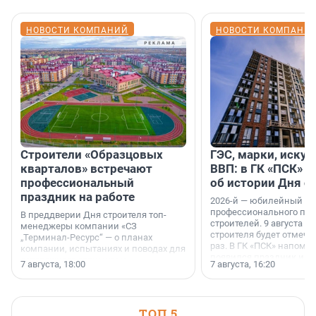
НОВОСТИ КОМПАНИЙ
НОВОСТИ КОМПАНИ
Строители «Образцовых
ГЭС, марки, искус
кварталов» встречают
ВВП: в ГК «ПСК» р
профессиональный
об истории Дня с
праздник на работе
2026-й — юбилейный го
профессионального пр
В преддверии Дня строителя топ-
строителей. 9 августа 2
менеджеры компании «СЗ
строителя будет отмечат
„Терминал-Ресурс“ — о планах
раз. В ГК «ПСК» напомни
компании, испытаниях и поводах для
появился праздник и к
осторожного оптимизма.
7 августа, 18:00
7 августа, 16:20
поменялась роль строит
ТОП 5