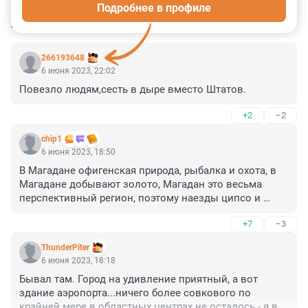
Подробнее в профиле
КОММЕНТАРИИ
62
266193648
6 июня 2023, 22:02
Повезло людям,сесть в дыре вместо Штатов.
+2
–2
chip1
6 июня 2023, 18:50
В Магадане офигенская природа, рыбалка и охота, в 
Магадане добывают золото, Магадан это весьма 
перспективный регион, поэтому наезды ципсо и 
либерды на дальневосточный город, считаю просто 
+7
–3
некультурным и безграмотным!
ThunderPiter
6 июня 2023, 18:18
Бывал там. Город на удивление приятный, а вот 
здание аэропорта...ничего более совкового по 
крайней мере в областных центрах не осталось - я вас 