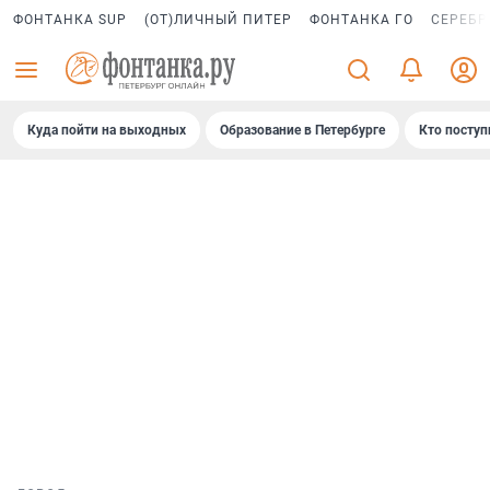
ФОНТАНКА SUP
(ОТ)ЛИЧНЫЙ ПИТЕР
ФОНТАНКА ГО
СЕРЕБР
Куда пойти на выходных
Образование в Петербурге
Кто поступ