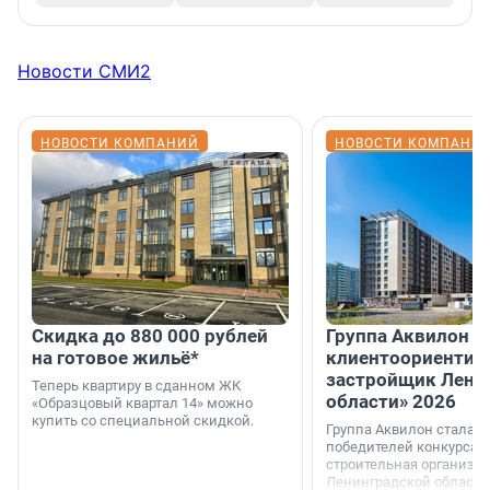
Новости СМИ2
НОВОСТИ КОМПАНИЙ
НОВОСТИ КОМПАНИ
Скидка до 880 000 рублей
Группа Аквилон 
на готовое жильё*
клиентоориентир
застройщик Лени
Теперь квартиру в сданном ЖК
области» 2026
«Образцовый квартал 14» можно
купить со специальной скидкой.
Группа Аквилон стала 
победителей конкурса 
строительная организа
Ленинградской области 