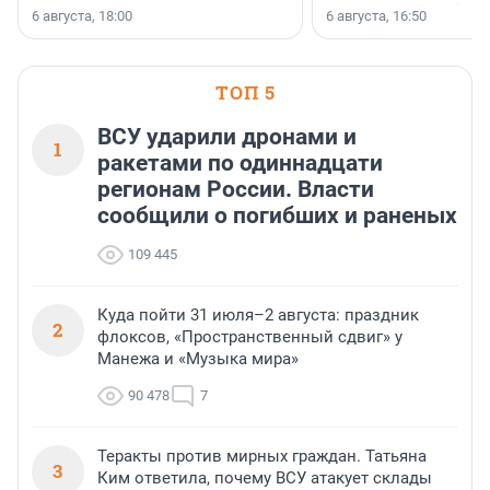
номинации «Самый
6 августа, 18:00
6 августа, 16:50
клиентоориентированн
застройщик Ленинград
области».
ТОП 5
ВСУ ударили дронами и
1
ракетами по одиннадцати
регионам России. Власти
сообщили о погибших и раненых
109 445
Куда пойти 31 июля–2 августа: праздник
2
флоксов, «Пространственный сдвиг» у
Манежа и «Музыка мира»
90 478
7
Теракты против мирных граждан. Татьяна
3
Ким ответила, почему ВСУ атакует склады