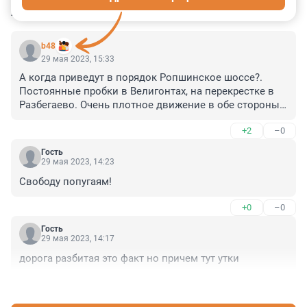
КОММЕНТАРИИ
4
b48
29 мая 2023, 15:33
А когда приведут в порядок Ропшинское шоссе?. 
Постоянные пробки в Велигонтах, на перекрестке в 
Разбегаево. Очень плотное движение в обе стороны. 
Шоссе надо расширять и обязательно делать 
+2
–0
тротуары для пешеходов во всех поселках и 
предусмотреть места для автостоянок у строящихся 
Гость
вдоль трассы магазинов.
29 мая 2023, 14:23
Свободу попугаям!
+0
–0
Гость
29 мая 2023, 14:17
дорога разбитая это факт но причем тут утки
+0
–0