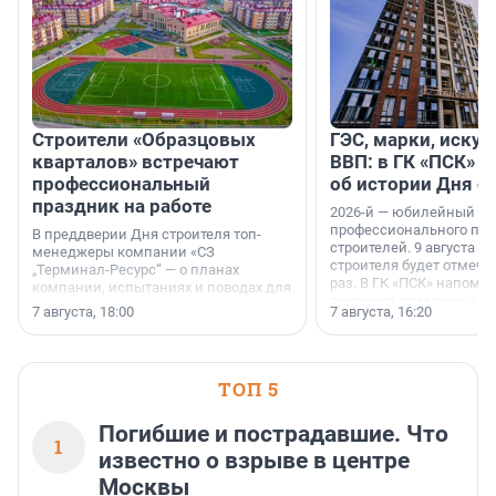
Строители «Образцовых
ГЭС, марки, искус
кварталов» встречают
ВВП: в ГК «ПСК» р
профессиональный
об истории Дня с
праздник на работе
2026-й — юбилейный го
профессионального пр
В преддверии Дня строителя топ-
строителей. 9 августа 2
менеджеры компании «СЗ
строителя будет отмечат
„Терминал-Ресурс“ — о планах
раз. В ГК «ПСК» напомни
компании, испытаниях и поводах для
появился праздник и к
осторожного оптимизма.
7 августа, 18:00
7 августа, 16:20
поменялась роль строит
ТОП 5
Погибшие и пострадавшие. Что
1
известно о взрыве в центре
Москвы