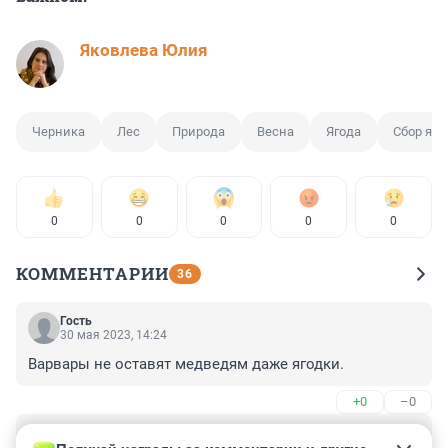
Яковлева Юлия
Черника
Лес
Природа
Весна
Ягода
Сбор яго
0
0
0
0
0
КОММЕНТАРИИ
36
Гость
30 мая 2023, 14:24
Варвары не оставят медведям даже ягодки.
+0
–0
Гость
29 мая 2023, 16:02