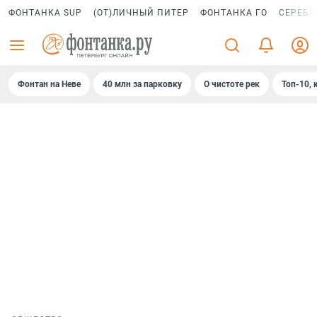
ФОНТАНКА SUP
(ОТ)ЛИЧНЫЙ ПИТЕР
ФОНТАНКА ГО
СЕРЕБР
Фонтан на Неве
40 млн за парковку
О чистоте рек
Топ-10, 