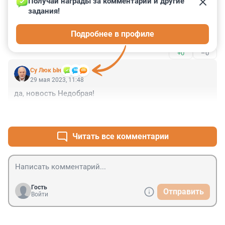
Получай награды за комментарии и другие 
задания!
Медведи дело хорошее, да и для зрения, им, не 
повредит, чтобы могли отличить нас от других 
Подробнее в профиле
существ а лесу и не ЕСТЬ))))
+0
–0
Су Люк Ын
29 мая 2023, 11:48
да, новость Недобрая!
+2
–0
Читать все комментарии
Гость
Отправить
Войти