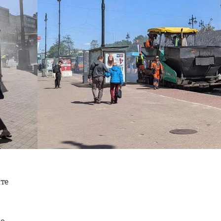
те
ро