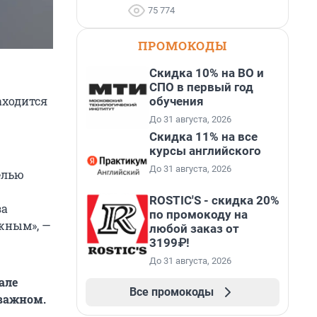
75 774
ПРОМОКОДЫ
Скидка 10% на ВО и
СПО в первый год
аходится
обучения
До 31 августа, 2026
Скидка 11% на все
курсы английского
До 31 августа, 2026
елью
ROSTIC'S - скидка 20%
за
по промокоду на
жным», —
любой заказ от
3199₽!
До 31 августа, 2026
але
Все промокоды
 важном.