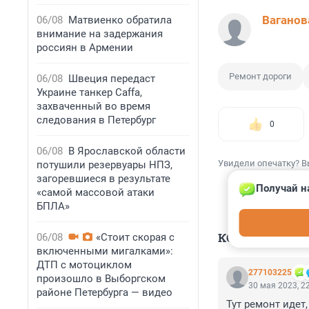
Ваганов
06/08
Матвиенко обратила
внимание на задержания
россиян в Армении
Ремонт дороги
06/08
Швеция передаст
Украине танкер Caffa,
захваченный во время
следования в Петербург
0
06/08
В Ярославской области
Увидели опечатку? В
потушили резервуары НПЗ,
загоревшиеся в результате
Получай н
«самой массовой атаки
БПЛА»
КОММЕНТАР
06/08
«Стоит скорая с
включенными мигалками»:
ДТП с мотоциклом
277103225
произошло в Выборгском
30 мая 2023, 2
районе Петербурга — видео
Тут ремонт идет