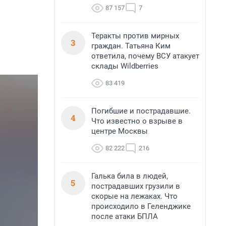
87 157
7
Теракты против мирных
3
граждан. Татьяна Ким
ответила, почему ВСУ атакует
склады Wildberries
83 419
Погибшие и пострадавшие.
4
Что известно о взрыве в
центре Москвы
82 222
216
Галька била в людей,
5
пострадавших грузили в
скорые на лежаках. Что
происходило в Геленджике
после атаки БПЛА