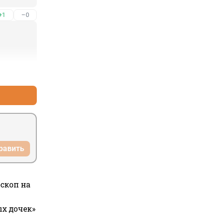
+1
–0
+1
–0
равить
оскоп на
ых дочек»