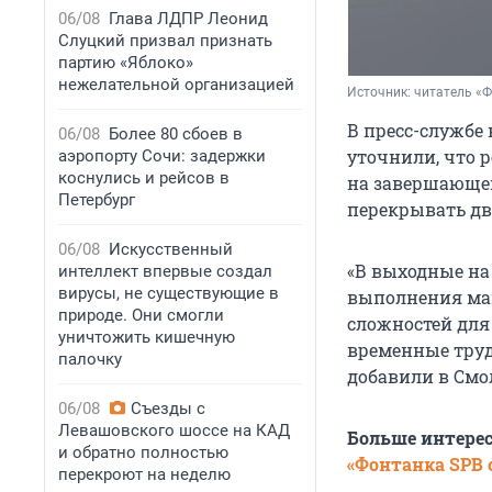
06/08
Глава ЛДПР Леонид
Слуцкий призвал признать
партию «Яблоко»
нежелательной организацией
Источник: 
читатель «
В пресс-службе
06/08
Более 80 сбоев в
уточнили, что 
аэропорту Сочи: задержки
коснулись и рейсов в
на завершающей
Петербург
перекрывать дв
06/08
Искусственный
«В выходные на
интеллект впервые создал
вирусы, не существующие в
выполнения ма
природе. Они смогли
сложностей для
уничтожить кишечную
временные труд
палочку
добавили в Смо
06/08
Съезды с
Левашовского шоссе на КАД
Больше интере
и обратно полностью
«Фонтанка SPB o
перекроют на неделю