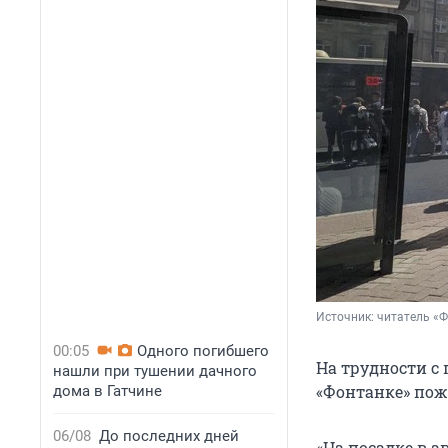
Источник: 
читатель «
00:05
Одного погибшего
На трудности с 
нашли при тушении дачного
«Фонтанке» пож
дома в Гатчине
06/08
До последних дней
«На посадке в 