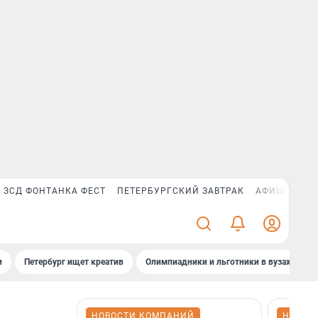
ЗСД ФОНТАНКА ФЕСТ
ПЕТЕРБУРГСКИЙ ЗАВТРАК
АФИША PLUS
и
Петербург ищет креатив
Олимпиадники и льготники в вузах СПб
НОВОСТИ КОМПАНИЙ
НОВОС