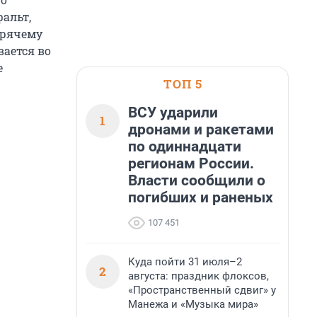
фальт,
орячему
вается во
е
ТОП 5
ВСУ ударили
1
дронами и ракетами
по одиннадцати
регионам России.
Власти сообщили о
погибших и раненых
107 451
Куда пойти 31 июля–2
2
августа: праздник флоксов,
«Пространственный сдвиг» у
Манежа и «Музыка мира»