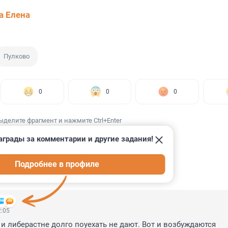
а Елена
Пулково
0
0
0
ыделите фрагмент и нажмите Ctrl+Enter
аграды за комментарии и другие задания!
Подробнее в профиле
ИИ
131
2:05
, и либерастне долго поуехать не дают. Вот и возбуждаются