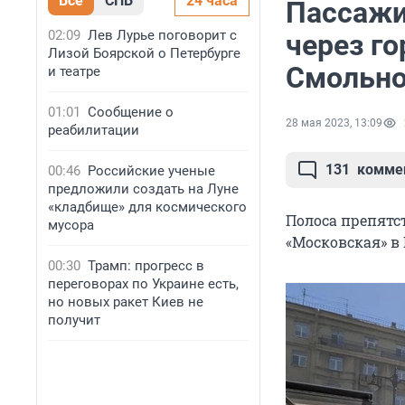
Все
СПБ
24 часа
Пассажи
02:09
Лев Лурье поговорит с
через го
Лизой Боярской о Петербурге
Смольно
и театре
01:01
Сообщение о
28 мая 2023, 13:09
реабилитации
131
комме
00:46
Российские ученые
предложили создать на Луне
«кладбище» для космического
Полоса препятст
мусора
«Московская» в
00:30
Трамп: прогресс в
переговорах по Украине есть,
но новых ракет Киев не
получит