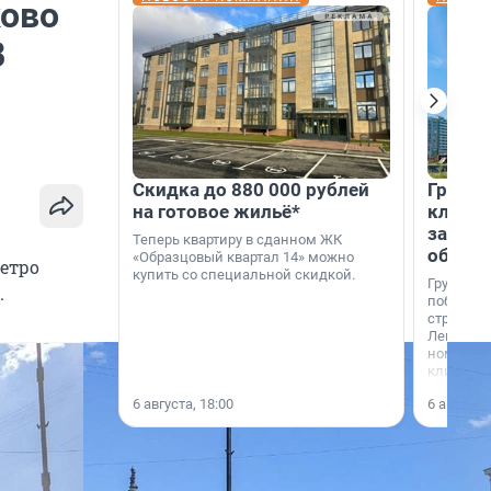
ково
В
Скидка до 880 000 рублей
Группа
на готовое жильё*
клиен
застро
Теперь квартиру в сданном ЖК
област
«Образцовый квартал 14» можно
метро
купить со специальной скидкой.
Группа А
.
победите
строител
Ленингра
номинац
клиенто
застройщ
6 августа, 18:00
6 августа,
области»