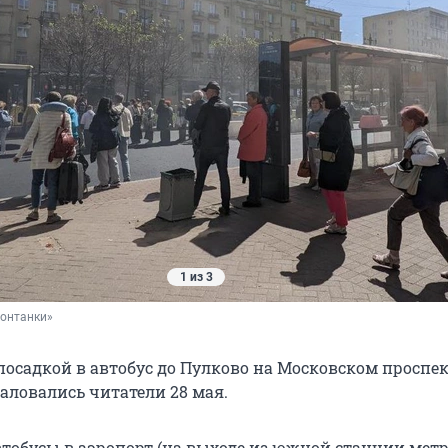
1 из 3
Фонтанки»
посадкой в автобус до Пулково на Московском проспек
аловались читатели 28 мая.
автобусы в аэропорт (на выходе из южной станции мет