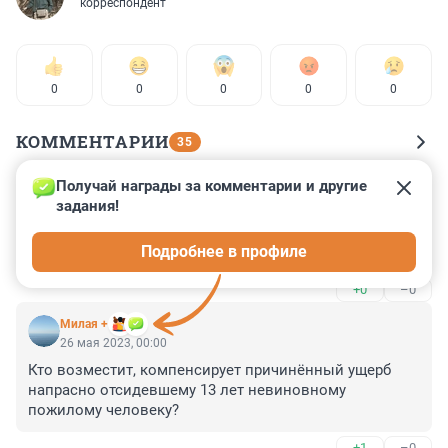
корреспондент
0
0
0
0
0
КОММЕНТАРИИ
35
Получай награды за комментарии и другие 
Гость
26 мая 2023, 13:38
задания!
Понятно, откуда сейчас столько доносчиков. Это в 
Подробнее в профиле
генофонде и особой хромосоме
+0
–0
Милая +
26 мая 2023, 00:00
Кто возместит, компенсирует причинённый ущерб 
напрасно отсидевшему 13 лет невиновному 
пожилому человеку?
+1
–0