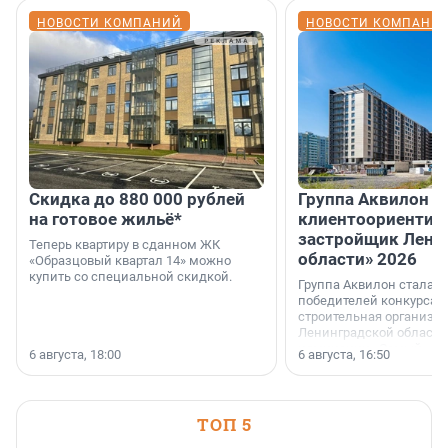
НОВОСТИ КОМПАНИЙ
НОВОСТИ КОМПАНИ
Скидка до 880 000 рублей
Группа Аквилон 
на готовое жильё*
клиентоориентир
застройщик Лени
Теперь квартиру в сданном ЖК
области» 2026
«Образцовый квартал 14» можно
купить со специальной скидкой.
Группа Аквилон стала 
победителей конкурса 
строительная организа
Ленинградской области 
номинации «Самый
6 августа, 18:00
6 августа, 16:50
клиентоориентированн
застройщик Ленинград
области».
ТОП 5