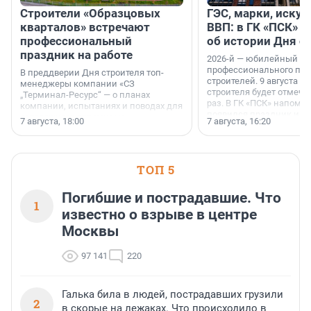
Строители «Образцовых
ГЭС, марки, искус
кварталов» встречают
ВВП: в ГК «ПСК» р
профессиональный
об истории Дня с
праздник на работе
2026-й — юбилейный го
профессионального пр
В преддверии Дня строителя топ-
строителей. 9 августа 2
менеджеры компании «СЗ
строителя будет отмечат
„Терминал-Ресурс“ — о планах
раз. В ГК «ПСК» напомни
компании, испытаниях и поводах для
появился праздник и к
осторожного оптимизма.
7 августа, 18:00
7 августа, 16:20
поменялась роль строит
ТОП 5
Погибшие и пострадавшие. Что
1
известно о взрыве в центре
Москвы
97 141
220
Галька била в людей, пострадавших грузили
2
в скорые на лежаках. Что происходило в