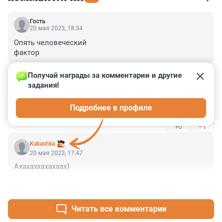
Гость
20 мая 2023, 18:34
Опять человеческий 

фактор
+1
–0
Получай награды за комментарии и другие 
задания!
Гость
20 мая 2023, 18:23
Подробнее в профиле
пусть горит что жалко чтоли
+0
–1
Kakashka
20 мая 2023, 17:47
Ахахаххахахаах)
+0
–2
Читать все комментарии