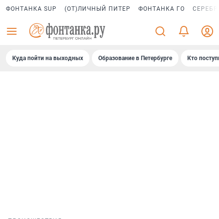
ФОНТАНКА SUP
(ОТ)ЛИЧНЫЙ ПИТЕР
ФОНТАНКА ГО
СЕРЕБР
Куда пойти на выходных
Образование в Петербурге
Кто поступ