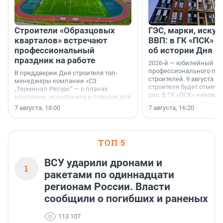
Строители «Образцовых
ГЭС, марки, искус
кварталов» встречают
ВВП: в ГК «ПСК» р
профессиональный
об истории Дня с
праздник на работе
2026-й — юбилейный го
профессионального пр
В преддверии Дня строителя топ-
строителей. 9 августа 2
менеджеры компании «СЗ
строителя будет отмечат
„Терминал-Ресурс“ — о планах
раз. В ГК «ПСК» напомни
компании, испытаниях и поводах для
появился праздник и к
осторожного оптимизма.
7 августа, 18:00
7 августа, 16:20
поменялась роль строит
ТОП 5
ВСУ ударили дронами и
1
ракетами по одиннадцати
регионам России. Власти
сообщили о погибших и раненых
113 107