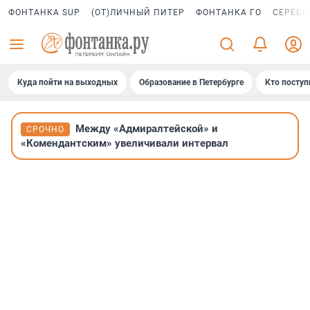
ФОНТАНКА SUP
(ОТ)ЛИЧНЫЙ ПИТЕР
ФОНТАНКА ГО
СЕРЕБР
Куда пойти на выходных
Образование в Петербурге
Кто поступ
Между «Адмиралтейской» и
СРОЧНО
«Комендантским» увеличивали интервал