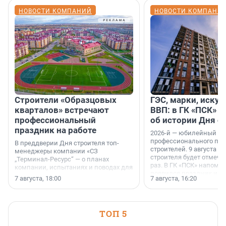
НОВОСТИ КОМПАНИЙ
НОВОСТИ КОМПАНИ
Строители «Образцовых
ГЭС, марки, искус
кварталов» встречают
ВВП: в ГК «ПСК» р
профессиональный
об истории Дня с
праздник на работе
2026-й — юбилейный го
профессионального пр
В преддверии Дня строителя топ-
строителей. 9 августа 2
менеджеры компании «СЗ
строителя будет отмечат
„Терминал-Ресурс“ — о планах
раз. В ГК «ПСК» напомни
компании, испытаниях и поводах для
появился праздник и к
осторожного оптимизма.
7 августа, 18:00
7 августа, 16:20
поменялась роль строит
ТОП 5