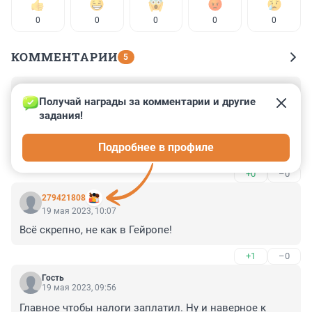
0
0
0
0
0
КОММЕНТАРИИ
5
Гость
19 мая 2023, 20:06
Получай награды за комментарии и другие 
задания!
"...сын умершего в 2013 году депутата Волгоградской 
гордумы..." Интересно, депутат сколько на стриме 
Подробнее в профиле
продержался?
+0
–0
279421808
19 мая 2023, 10:07
Всё скрепно, не как в Гейропе!
+1
–0
Гость
19 мая 2023, 09:56
Главное чтобы налоги заплатил. Ну и наверное к 