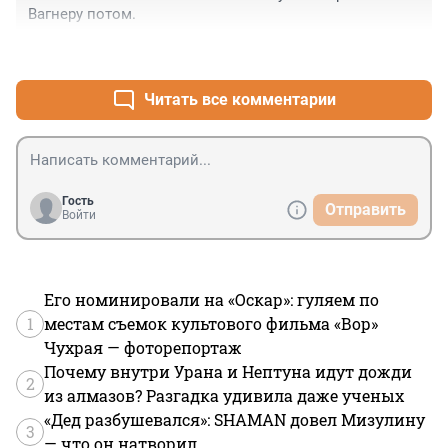
Вагнеру потом.
+1
–0
Читать все комментарии
Гость
Отправить
Войти
Его номинировали на «Оскар»: гуляем по
1
местам съемок культового фильма «Вор»
Чухрая — фоторепортаж
Почему внутри Урана и Нептуна идут дожди
2
из алмазов? Разгадка удивила даже ученых
«Дед разбушевался»: SHAMAN довел Мизулину
3
— что он натворил