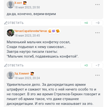
X-кот
18 мая 2023, 20:50
да-да, конечно, верим-верим
+4
–0
ОТВЕТИТЬ
ЧичасСараНачнёмЧичас
18 мая 2023, 20:45
Маленький мальчик конфетку сосал,

Сзади подьехал к нему самосвал…

Завтра наутро писали газеты:

"Мальчик погиб, подавившись конфетой".
+3
–7
ОТВЕТИТЬ
Эд Хэммет
18 мая 2023, 20:24
Удивительное дело. За дискредитацию армии 
штрафуют и сажают тех, кто о ней ничего особо то и 
не говорит. В это же время Стрелков-Гиркин говорит и 
пишет об армии такое, что даже страшнее 
дискредитации. И его никто не наказывает за это. 