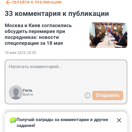
ПЕРЕЙТИ К ПУБЛИКАЦИИ
33 комментария к публикации
Москва и Киев согласились
обсудить перемирие при
посредниках: новости
спецоперации за 18 мая
18 мая 2023, 20:05
Гость
Войти
Отправить
Гость
19 мая 2023, 19:07
Получай награды за комментарии и другие 
задания!
На мой чёрт такие пустые заголовки вбрасывать? По 