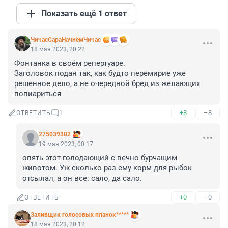
Показать ещё 1 ответ
ЧичасСараНачнёмЧичас
18 мая 2023, 20:22
Фонтанка в своём репертуаре.

Заголовок подан так, как будто перемирие уже 
решенное дело, а не очередной бред из желающих 
попиариться
+8
–8
ОТВЕТИТЬ
1
275039382
19 мая 2023, 00:17
опять этот голодающий с вечно бурчащим 
животом. Уж сколько раз ему корм для рыбок 
отсылал, а он все: сало, да сало.
+0
–0
ОТВЕТИТЬ
Заливщик голосовых планок*****
18 мая 2023, 20:12