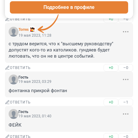
другому это и не назовешь.. Корм для троллей? Так 
Подробнее в профиле
они вроде не голодают тут
+0
–0
ОТВЕТИТЬ
Torres
19 мая 2023, 11:28
с трудом верится, что к "высшему руководству" 
допустят кого-то из католиков. гундяев будет 
лютовать, что он не в центре событий.
+0
–0
ОТВЕТИТЬ
Гость
19 мая 2023, 03:29
фонтанка прикрой фонтан
+0
–1
ОТВЕТИТЬ
Гость
19 мая 2023, 01:40
ФЕЙК
+0
–0
ОТВЕТИТЬ