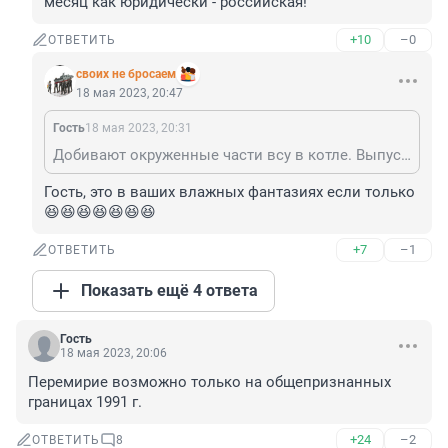
месяц как юридически - российская!
+10
–0
ОТВЕТИТЬ
своих не бросаем
18 мая 2023, 20:47
Гость
18 мая 2023, 20:31
Добивают окруженные части всу в котле. Выпускать никого не будут. Как в Мариуполе в прошлом году. Ты также интересовался, помню. Объявят скоро. Потерпи
Гость, это в ваших влажных фантазиях если только 
😆😆😆😆😆😆😆
+7
–1
ОТВЕТИТЬ
Показать ещё 4 ответа
Гость
18 мая 2023, 20:06
Перемирие возможно только на общепризнанных 
границах 1991 г.
+24
–2
ОТВЕТИТЬ
8