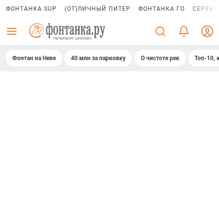
ФОНТАНКА SUP
(ОТ)ЛИЧНЫЙ ПИТЕР
ФОНТАНКА ГО
СЕРЕБР
Фонтан на Неве
40 млн за парковку
О чистоте рек
Топ-10, 