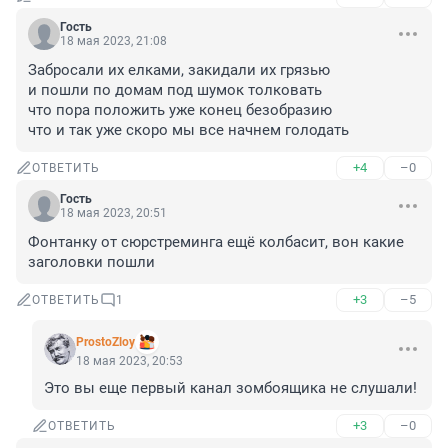
Гость
18 мая 2023, 21:08
Забросали их елками, закидали их грязью

и пошли по домам под шумок толковать

что пора положить уже конец безобразию

что и так уже скоро мы все начнем голодать
+4
–0
ОТВЕТИТЬ
Гость
18 мая 2023, 20:51
Фонтанку от сюрстреминга ещё колбасит, вон какие 
заголовки пошли
+3
–5
ОТВЕТИТЬ
1
ProstoZloy
18 мая 2023, 20:53
Это вы еще первый канал зомбоящика не слушали!
+3
–0
ОТВЕТИТЬ