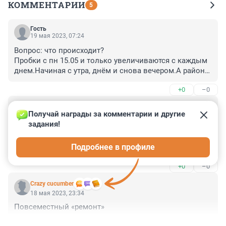
КОММЕНТАРИИ
5
Гость
19 мая 2023, 07:24
Вопрос: что происходит?

Пробки с пн 15.05 и только увеличиваются с каждым 
днем.Начиная с утра, днём и снова вечером.А районе 
пл.Мужества, просто, колапс..Может неправильно 
+0
–0
отрегулировали светофоры?
Гость
19 мая 2023, 06:30
Получай награды за комментарии и другие 
задания!
Яндекс сам направляет все в одно место я 4 часа 
ездил по платным дорогам и все время слышал из 
Подробнее в профиле
телефона поверните направо
+0
–0
Crazy cucumber
18 мая 2023, 23:34
Повсеместный «ремонт»
+0
–0