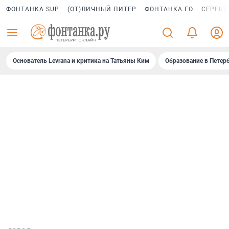
ФОНТАНКА SUP
(ОТ)ЛИЧНЫЙ ПИТЕР
ФОНТАНКА ГО
СЕРЕБР
Основатель Levrana и критика на Татьяны Ким
Образование в Петер