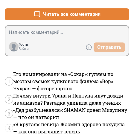
Читать все комментарии
Гость
Отправить
Войти
Его номинировали на «Оскар»: гуляем по
1
местам съемок культового фильма «Вор»
Чухрая — фоторепортаж
Почему внутри Урана и Нептуна идут дожди
2
из алмазов? Разгадка удивила даже ученых
«Дед разбушевался»: SHAMAN довел Мизулину
3
— что он натворил
«Я крутая»: певица Жасмин здорово похудела
4
— как она выглядит теперь