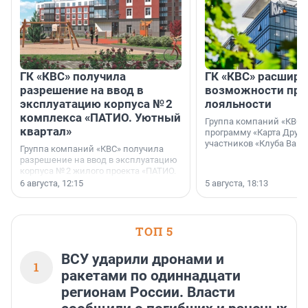
ГК «КВС» получила
ГК «КВС» расширя
разрешение на ввод в
возможности пр
эксплуатацию корпуса № 2
лояльности
комплекса «ПАТИО. Уютный
Группа компаний «КВС»
квартал»
программу «Карта Друга
участников «Клуба Ваши
Группа компаний «КВС» получила
разрешение на ввод в эксплуатацию
корпуса № 2 жилого проекта «ПАТИО.
Уютный квартал», расположенного во
6 августа, 12:15
5 августа, 18:13
Всеволожском районе
Ленинградской области.
ТОП 5
ВСУ ударили дронами и
1
ракетами по одиннадцати
регионам России. Власти