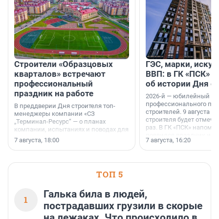
Строители «Образцовых
ГЭС, марки, искус
кварталов» встречают
ВВП: в ГК «ПСК» р
профессиональный
об истории Дня с
праздник на работе
2026-й — юбилейный го
профессионального пр
В преддверии Дня строителя топ-
строителей. 9 августа 2
менеджеры компании «СЗ
строителя будет отмечат
„Терминал-Ресурс“ — о планах
раз. В ГК «ПСК» напомни
компании, испытаниях и поводах для
появился праздник и к
осторожного оптимизма.
7 августа, 18:00
7 августа, 16:20
поменялась роль строит
ТОП 5
Галька била в людей,
1
пострадавших грузили в скорые
на лежаках. Что происходило в