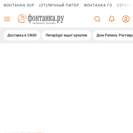
ФОНТАНКА SUP
(ОТ)ЛИЧНЫЙ ПИТЕР
ФОНТАНКА ГО
СЕРЕБР
Доставка в СИЗО
Петербург ищет креатив
Дом Репина. Реставр