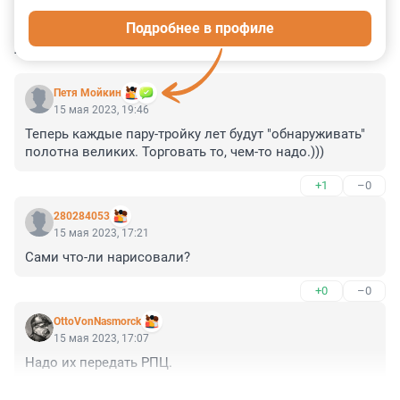
0
0
0
0
0
Подробнее в профиле
КОММЕНТАРИИ
4
Петя Мойкин
15 мая 2023, 19:46
Теперь каждые пару-тройку лет будут "обнаруживать" 
полотна великих. Торговать то, чем-то надо.)))
+1
–0
280284053
15 мая 2023, 17:21
Сами что-ли нарисовали?
+0
–0
OttoVonNasmorck
15 мая 2023, 17:07
Надо их передать РПЦ.
+2
–0