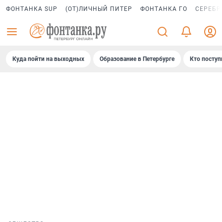
ФОНТАНКА SUP
(ОТ)ЛИЧНЫЙ ПИТЕР
ФОНТАНКА ГО
СЕРЕБР
Куда пойти на выходных
Образование в Петербурге
Кто поступ