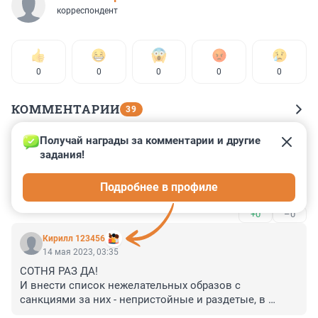
корреспондент
0
0
0
0
0
КОММЕНТАРИИ
39
Получай награды за комментарии и другие 
Гость
14 мая 2023, 13:12
задания!
Сделай благое дело - признай иноагентом самого 
Подробнее в профиле
себя.
+0
–0
Кирилл 123456
14 мая 2023, 03:35
СОТНЯ РАЗ ДА!

И внести список нежелательных образов с 
санкциями за них - непристойные и раздетые, в 
частности