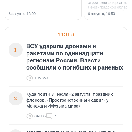
строительная организа
Ленинградской области 
номинации «Самый
6 августа, 18:00
6 августа, 16:50
клиентоориентированн
застройщик Ленинград
области».
ТОП 5
ВСУ ударили дронами и
1
ракетами по одиннадцати
регионам России. Власти
сообщили о погибших и раненых
105 850
Куда пойти 31 июля–2 августа: праздник
2
флоксов, «Пространственный сдвиг» у
Манежа и «Музыка мира»
84 086
7