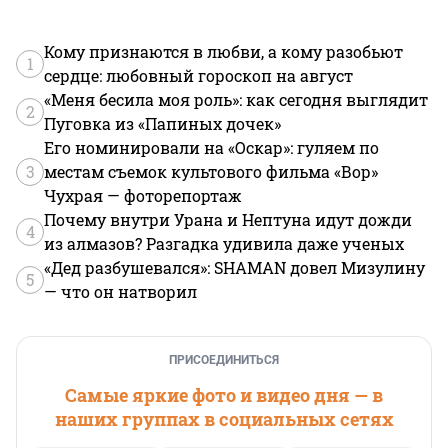
Кому признаются в любви, а кому разобьют
1
сердце: любовный гороскоп на август
«Меня бесила моя роль»: как сегодня выглядит
2
Пуговка из «Папиных дочек»
Его номинировали на «Оскар»: гуляем по
3
местам съемок культового фильма «Вор»
Чухрая — фоторепортаж
Почему внутри Урана и Нептуна идут дожди
4
из алмазов? Разгадка удивила даже ученых
«Дед разбушевался»: SHAMAN довел Мизулину
5
— что он натворил
ПРИСОЕДИНИТЬСЯ
Самые яркие фото и видео дня — в
наших группах в социальных сетях