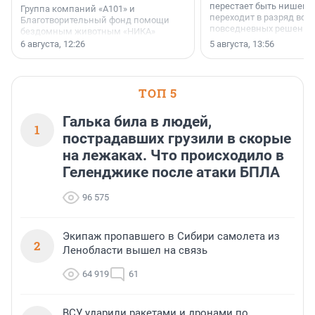
перестает быть нишевы
Группа компаний «А101» и
переходит в разряд вос
Благотворительный фонд помощи
повседневных решений
бездомным животным «НИКА»
заключили соглашение о
6 августа, 12:26
5 августа, 13:56
стратегическом сотрудничестве.
ТОП 5
Галька била в людей,
1
пострадавших грузили в скорые
на лежаках. Что происходило в
Геленджике после атаки БПЛА
96 575
Экипаж пропавшего в Сибири самолета из
2
Ленобласти вышел на связь
64 919
61
ВСУ ударили ракетами и дронами по