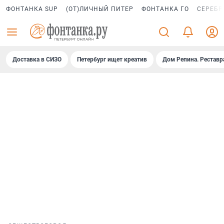
ФОНТАНКА SUP
(ОТ)ЛИЧНЫЙ ПИТЕР
ФОНТАНКА ГО
СЕРЕБР
Доставка в СИЗО
Петербург ищет креатив
Дом Репина. Реставр