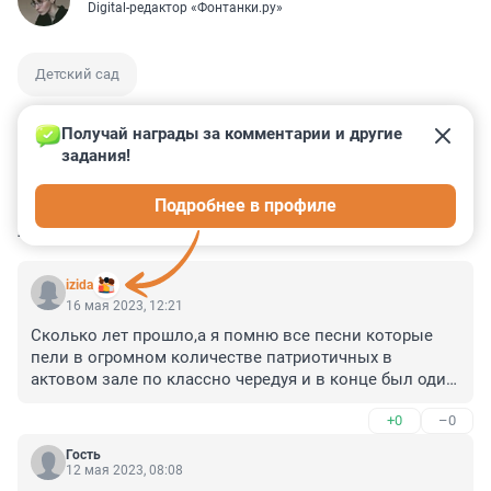
Digital-редактор «Фонтанки.ру»
Детский сад
Получай награды за комментарии и другие 
задания!
0
0
0
0
0
Подробнее в профиле
КОММЕНТАРИИ
120
izida
16 мая 2023, 12:21
Сколько лет прошло,а я помню все песни которые 
пели в огромном количестве патриотичных в 
актовом зале по классно чередуя и в конце был один 
победитель,который больше всех знал песен 
+0
–0
связанных с победой,родиной,трудом и памятью о 
поколениях построивших это государство.А сейчас о 
Гость
чем поют ваши дети,какому постоянному труду 
12 мая 2023, 08:08
безвозмездно приучены ваши детки?? Кто герой и 