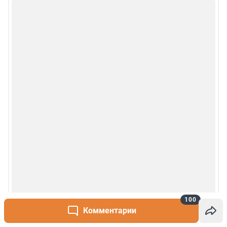
Деятельность в сфере ИТ
Руководство пользователя
Наши награды
© 2000-2026 Фонтанка.Ру
Свидетельство Роскомнадзора ЭЛ № ФС 77-66333 от 14.07.2016
© ООО «Интернет Технологии»
100
Комментарии