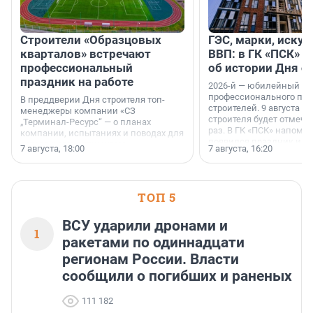
Строители «Образцовых
ГЭС, марки, искус
кварталов» встречают
ВВП: в ГК «ПСК» р
профессиональный
об истории Дня с
праздник на работе
2026-й — юбилейный го
профессионального пр
В преддверии Дня строителя топ-
строителей. 9 августа 2
менеджеры компании «СЗ
строителя будет отмечат
„Терминал-Ресурс“ — о планах
раз. В ГК «ПСК» напомни
компании, испытаниях и поводах для
появился праздник и к
осторожного оптимизма.
7 августа, 18:00
7 августа, 16:20
поменялась роль строит
ТОП 5
ВСУ ударили дронами и
1
ракетами по одиннадцати
регионам России. Власти
сообщили о погибших и раненых
111 182