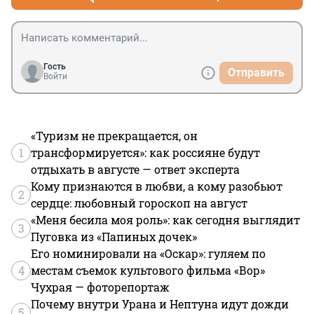
почте не хватает денег. Дуракам сколько денег не дай 
все равно прогуляют и придут просить ещё.
Гость
Отправить
Войти
«Туризм не прекращается, он
1
трансформируется»: как россияне будут
отдыхать в августе — ответ эксперта
Кому признаются в любви, а кому разобьют
2
сердце: любовный гороскоп на август
«Меня бесила моя роль»: как сегодня выглядит
3
Пуговка из «Папиных дочек»
Его номинировали на «Оскар»: гуляем по
4
местам съемок культового фильма «Вор»
Чухрая — фоторепортаж
Почему внутри Урана и Нептуна идут дожди
5