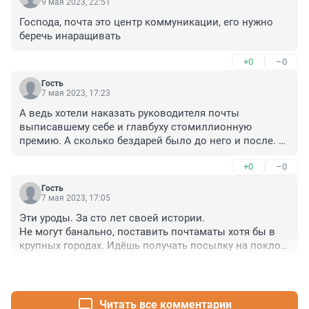
9 мая 2023, 22:51
Господа, почта это центр коммуникации, его нужно 
беречь инаращивать
+0
–0
Гость
7 мая 2023, 17:23
А ведь хотели наказать руководителя почты 
выписавшему себе и главбуху стомиллионную 
премию. А сколько бездарей было до него и после. И 
все годы на дотации. Тогда как конкуренты начинали 
+0
–0
и начинают этим заниматься с нуля за свой счет и 
очень бурно развиваються. Тогда почта как 
Гость
монополист халявщик вроде и хорошо зарабатывал 
7 мая 2023, 17:05
или мог. Но бездарные руководители работали 
Эти уроды. За сто лет своей истории.

расхлябанно. А конкуренты крепли и отбирали все 
Не могут банально, поставить почтаматы хотя бы в 
большую долю рынка. А теперь просрав жирную долю 
крупных городах. Идёшь получать посылку на поклон 
рынка услуг доставки бессовестное руководство 
к хамоватой сотруднице.
почты нагло заявило: пусть услуги оказывают другие, 
+0
–0
но только пусть почте выплачивают ренту за то что у 
их руководста есть наглость и власть наслаждаться 
Читать все комментарии
тем как их работу все больше выполняют другие и 