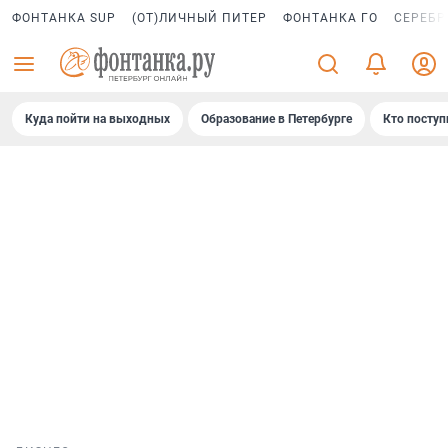
ФОНТАНКА SUP
(ОТ)ЛИЧНЫЙ ПИТЕР
ФОНТАНКА ГО
СЕРЕБР
Куда пойти на выходных
Образование в Петербурге
Кто поступ