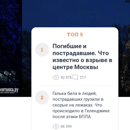
ТОП 5
Погибшие и
1
пострадавшие. Что
известно о взрыве в
центре Москвы
92 576
217
Галька била в людей,
2
пострадавших грузили в
скорые на лежаках. Что
происходило в Геленджике
после атаки БПЛА
86 399