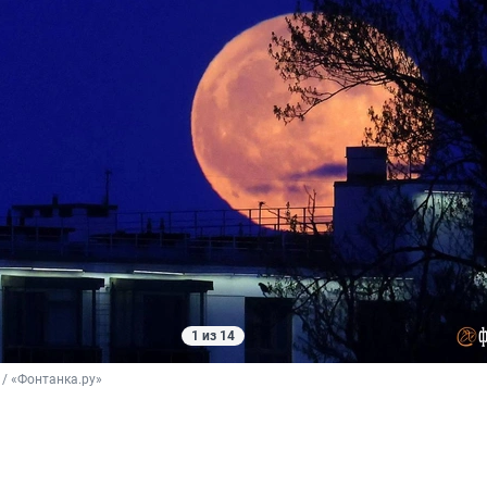
1 из 14
/ «Фонтанка.ру»