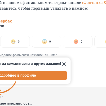
й в нашем официальном телеграм-канале
«Фонтанка 
ывайтесь, чтобы первыми узнавать о важном.
вербах
ент
0
0
0
ыделите фрагмент и нажмите Ctrl+Enter
 за комментарии и другие задания!
одробнее в профиле
ИИ
4
:37
мне понравилось...