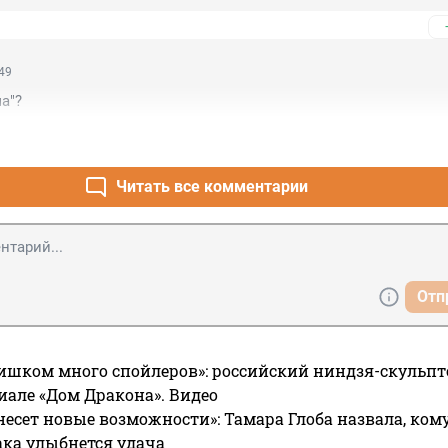
:49
а"?
Читать все комментарии
Отп
ишком много спойлеров»: российский ниндзя-скульпт
риале «Дом Дракона». Видео
несет новые возможности»: Тамара Глоба назвала, кому
ака улыбнется удача