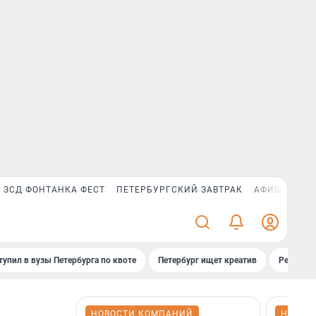
ЗСД ФОНТАНКА ФЕСТ
ПЕТЕРБУРГСКИЙ ЗАВТРАК
АФИША PLUS
тупил в вузы Петербурга по квоте
Петербург ищет креатив
Рейтинги
НОВОСТИ КОМПАНИЙ
НОВОС