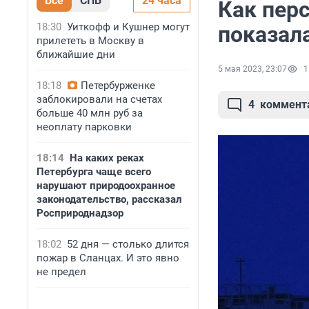
Все
СПБ
24 часа
Как пер
18:30
Уиткофф и Кушнер могут
показал
прилететь в Москву в
ближайшие дни
5 мая 2023, 23:07
1
18:18
Петербурженке
заблокировали на счетах
4
коммент
больше 40 млн руб за
неоплату парковки
18:14
На каких реках
Петербурга чаще всего
нарушают природоохранное
законодательство, рассказал
Росприроднадзор
18:02
52 дня — столько длится
пожар в Сланцах. И это явно
не предел