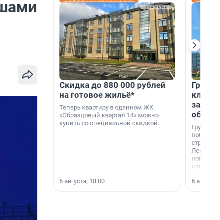
ышами
Скидка до 880 000 рублей
Группа
на готовое жильё*
клиен
застро
Теперь квартиру в сданном ЖК
област
«Образцовый квартал 14» можно
купить со специальной скидкой.
Группа А
победите
строител
Ленингра
номинац
клиенто
застройщ
6 августа, 18:00
6 августа,
области»