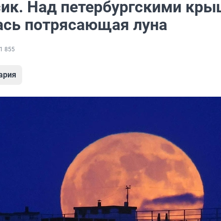
сик. Над петербургскими кр
ась потрясающая луна
1 855
ария