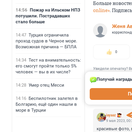
Больше новосте
online»
. Подпис
14:56
Пожар на Ильском НПЗ
потушили. Пострадавших
стало больше
Женя А
корреспонд
14:47
Турция ограничила
проход судов в Черное море.
Возможная причина — БПЛА
0
14:34
Тест на внимательность:
его смогут пройти только 5%
Увидели опечатку? В
человек — вы в их числе?
Получай награды
14:28
Умер отец Месси
П
14:16
Беспилотник залетел в
КОММЕНТАР
Болгарию, ещё один нашли в
море в Турции
iayaaz
9 мая 2023, 00
красивые фото, 