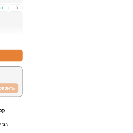
+1
–0
+0
–0
равить
ор
 из