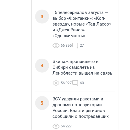
15 телесериалов августа —
3
выбор «Фонтанки»: «Коп-
звезда», новые «Тед Лассо»
и «Джек Ричер»,
«Одержимость»
66 395
27
Экипаж пропавшего в
4
Сибири самолета из
Ленобласти вышел на связь
56 927
60
ВСУ ударили ракетами и
5
дронами по территории
России. Власти регионов
сообщили о пострадавших
54 227