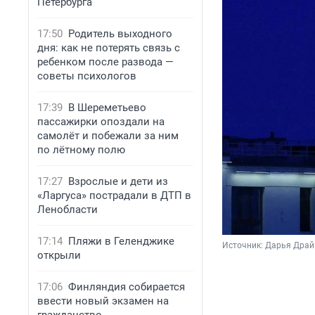
Петербурга
17:50
Родитель выходного
дня: как не потерять связь с
ребенком после развода —
советы психологов
17:39
В Шереметьево
пассажирки опоздали на
самолёт и побежали за ним
по лётному полю
17:27
Взрослые и дети из
«Ларгуса» пострадали в ДТП в
Ленобласти
17:14
Пляжи в Геленджике
Источник: 
Дарья Драй 
открыли
17:06
Финляндия собирается
ввести новый экзамен на