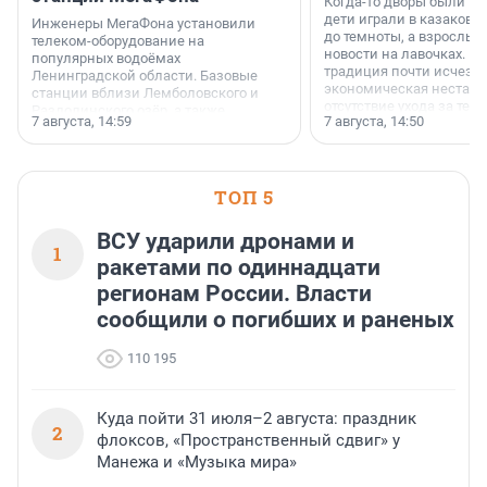
Когда-то дворы были ме
дети играли в казаков-
Инженеры МегаФона установили
до темноты, а взрослые
телеком-оборудование на
новости на лавочках. В 1
популярных водоёмах
традиция почти исчезл
Ленинградской области. Базовые
экономическая нестаби
станции вблизи Лемболовского и
отсутствие ухода за те
Раздолинского озёр, а также
7 августа, 14:59
7 августа, 14:50
сделали своё дело.
недалеко от Большого Тосненского
водопада.
ТОП 5
ВСУ ударили дронами и
1
ракетами по одиннадцати
регионам России. Власти
сообщили о погибших и раненых
110 195
Куда пойти 31 июля–2 августа: праздник
2
флоксов, «Пространственный сдвиг» у
Манежа и «Музыка мира»