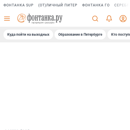
ФОНТАНКА SUP
(ОТ)ЛИЧНЫЙ ПИТЕР
ФОНТАНКА ГО
СЕРЕБР
Куда пойти на выходных
Образование в Петербурге
Кто поступ