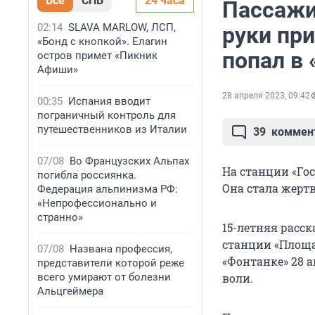
Все
СПБ
24 часа
Пассажи
02:14
SLAVA MARLOW, ЛСП,
руки при
«Бонд с кнопкой». Елагин
попал в
остров примет «Пикник
Афиши»
28 апреля 2023, 09:42
00:35
Испания вводит
пограничный контроль для
путешественников из Италии
39
коммен
07/08
Во Французских Альпах
На станции «Го
погибла россиянка.
Она стала жерт
Федерация альпинизма РФ:
«Непрофессионально и
странно»
15-летняя расск
станции «Площад
07/08
Названа профессия,
«Фонтанке» 28 а
представители которой реже
всего умирают от болезни
воли.
Альцгеймера