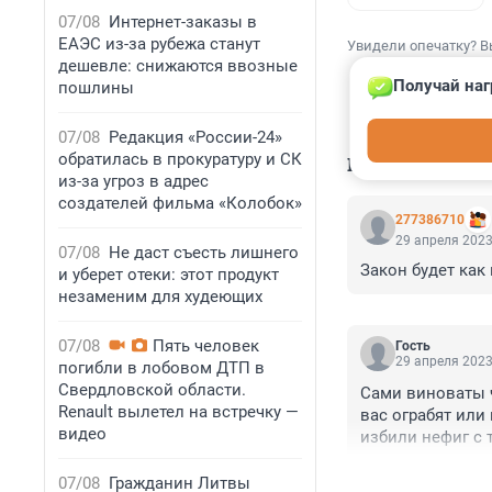
07/08
Интернет-заказы в
ЕАЭС из-за рубежа станут
Увидели опечатку? В
дешевле: снижаются ввозные
Получай наг
пошлины
07/08
Редакция «России-24»
обратилась в прокуратуру и СК
КОММЕНТАР
из-за угроз в адрес
создателей фильма «Колобок»
277386710
29 апреля 2023
07/08
Не даст съесть лишнего
Закон будет как
и уберет отеки: этот продукт
незаменим для худеющих
07/08
Пять человек
Гость
29 апреля 2023
погибли в лобовом ДТП в
Свердловской области.
Сами виноваты ч
Renault вылетел на встречку —
вас ограбят или 
видео
избили нефиг с 
07/08
Гражданин Литвы