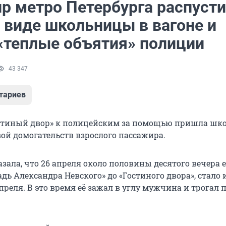
р метро Петербурга распуст
 виде школьницы в вагоне и
 «теплые объятия» полиции
43 347
тариев
стиный двор» к полицейским за помощью пришла шк
вой домогательств взрослого пассажира.
азала, что 26 апреля около половины десятого вечера е
ь Александра Невского» до «Гостиного двора», стало 
преля. В это время её зажал в углу мужчина и трогал 