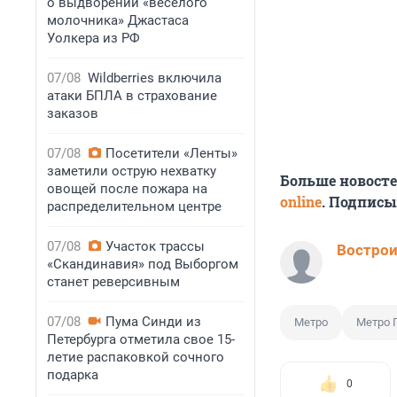
о выдворении «веселого
молочника» Джастаса
Уолкера из РФ
07/08
Wildberries включила
атаки БПЛА в страхование
заказов
07/08
Посетители «Ленты»
заметили острую нехватку
Больше новост
овощей после пожара на
online
. Подписы
распределительном центре
07/08
Участок трассы
Вострои
«Скандинавия» под Выборгом
станет реверсивным
07/08
Пума Синди из
Метро
Метро 
Петербурга отметила свое 15-
летие распаковкой сочного
подарка
0