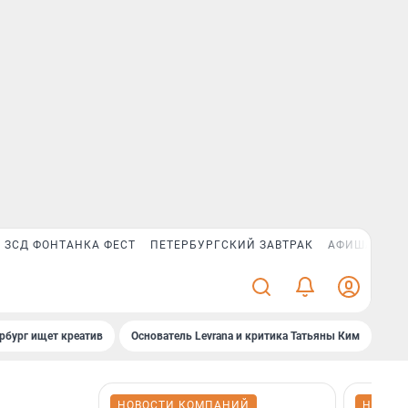
ЗСД ФОНТАНКА ФЕСТ
ПЕТЕРБУРГСКИЙ ЗАВТРАК
АФИША PLUS
рбург ищет креатив
Основатель Levrana и критика Татьяны Ким
Зач
НОВОСТИ КОМПАНИЙ
НОВОС