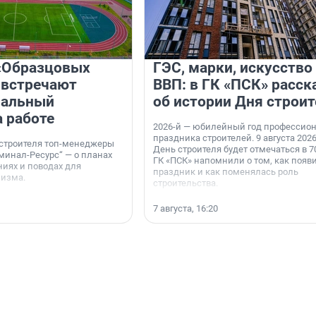
«Образцовых
ГЭС, марки, искусство
 встречают
ВВП: в ГК «ПСК» расск
нальный
об истории Дня строит
а работе
2026-й — юбилейный год профессио
праздника строителей. 9 августа 2026
 строителя топ-менеджеры
День строителя будет отмечаться в 70
минал-Ресурс“ — о планах
ГК «ПСК» напомнили о том, как появ
иях и поводах для
праздник и как поменялась роль
мизма.
строительства.
7 августа, 16:20