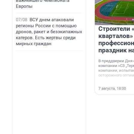
важнейшего чемпионата
Европы
07/08
ВСУ днем атаковали
регионы России с помощью
Строители 
дронов, ракет и безэкипажных
кварталов»
катеров. Есть жертвы среди
профессио
мирных граждан
праздник н
В преддверии Дня
компании «СЗ „Тер
компании, испытан
осторожного опти
7 августа, 18:00