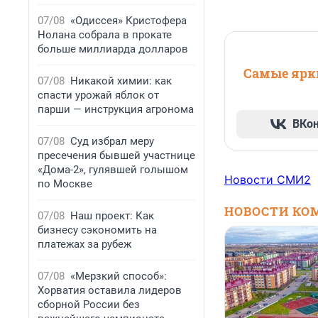
07/08
«Одиссея» Кристофера
Нолана собрала в прокате
больше миллиарда долларов
Самые ярки
07/08
Никакой химии: как
спасти урожай яблок от
парши — инструкция агронома
ВКо
07/08
Суд избрал меру
пресечения бывшей участнице
«Дома-2», гулявшей голышом
Новости СМИ2
по Москве
НОВОСТИ КО
07/08
Наш проект: Как
бизнесу сэкономить на
платежах за рубеж
07/08
«Мерзкий способ»:
Хорватия оставила лидеров
сборной России без