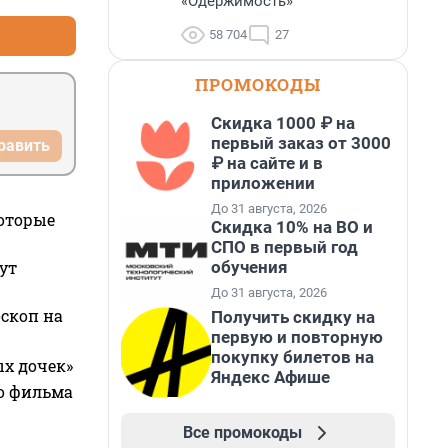
«Одержимость»
58 704
27
ПРОМОКОДЫ
Скидка 1000 ₽ на
первый заказ от 3000
равить
₽ на сайте и в
приложении
До 31 августа, 2026
которые
Скидка 10% на ВО и
СПО в первый год
обучения
ут
До 31 августа, 2026
оскоп на
Получить скидку на
первую и повторную
покупку билетов на
ых дочек»
Яндекс Афише
го фильма
Все промокоды