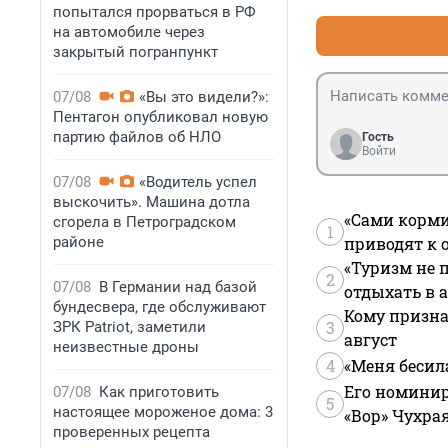
попытался прорваться в РФ
на автомобиле через
закрытый погранпункт
07/08
«Вы это видели?»:
Пентагон опубликовал новую
партию файлов об НЛО
Гость
Войти
07/08
«Водитель успел
выскочить». Машина дотла
«Сами корми
сгорела в Петроградском
1
районе
приводят к 
«Туризм не 
2
07/08
В Германии над базой
отдыхать в а
бундесвера, где обслуживают
Кому призна
3
ЗРК Patriot, заметили
август
неизвестные дроны
4
«Меня бесил
Его номинир
07/08
Как приготовить
5
настоящее мороженое дома: 3
«Вор» Чухра
проверенных рецепта