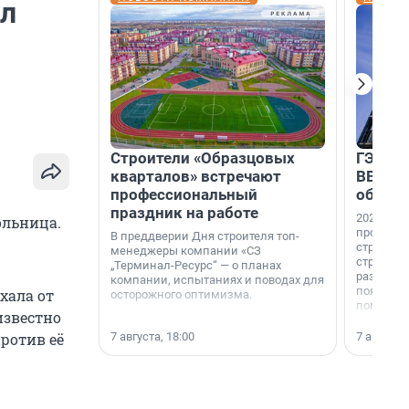
ил
Строители «Образцовых
ГЭС, м
кварталов» встречают
ВВП: в
профессиональный
об ист
праздник на работе
2026-й —
ольница.
професси
В преддверии Дня строителя топ-
строителе
менеджеры компании «СЗ
строителя
„Терминал-Ресурс“ — о планах
раз. В ГК
компании, испытаниях и поводах для
появился
хала от
осторожного оптимизма.
поменяла
известно
7 августа, 18:00
7 августа,
против её