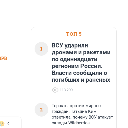
ТОП 5
ВСУ ударили
1
дронами и ракетами
SPB
по одиннадцати
регионам России.
Власти сообщили о
погибших и раненых
113 200
Теракты против мирных
2
граждан. Татьяна Ким
ответила, почему ВСУ атакует
склады Wildberries
0