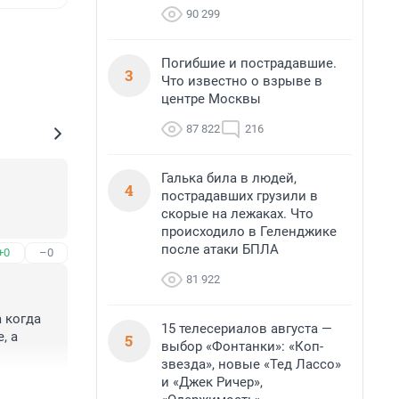
90 299
Погибшие и пострадавшие.
3
Что известно о взрыве в
центре Москвы
87 822
216
Галька била в людей,
4
пострадавших грузили в
скорые на лежаках. Что
происходило в Геленджике
после атаки БПЛА
+0
–0
81 922
когда 
15 телесериалов августа —
 а 
5
выбор «Фонтанки»: «Коп-
звезда», новые «Тед Лассо»
и «Джек Ричер»,
+1
–0