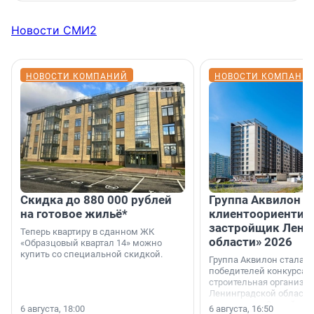
Новости СМИ2
НОВОСТИ КОМПАНИЙ
НОВОСТИ КОМПАНИ
Скидка до 880 000 рублей
Группа Аквилон 
на готовое жильё*
клиентоориентир
застройщик Лени
Теперь квартиру в сданном ЖК
области» 2026
«Образцовый квартал 14» можно
купить со специальной скидкой.
Группа Аквилон стала 
победителей конкурса 
строительная организа
Ленинградской области 
номинации «Самый
6 августа, 18:00
6 августа, 16:50