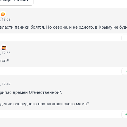
, 13:03
власти паники боятся. Но сезона, и не одного, в Крыму не буд
1
, 12:56
ват!!
, 12:42
рипас времен Отечественной".

дение очередного пропагандитского мэма?