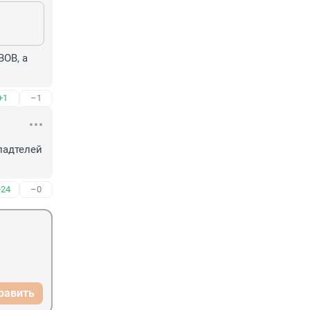
ОВ, а 
+1
–1
адтелей 
+24
–0
равить