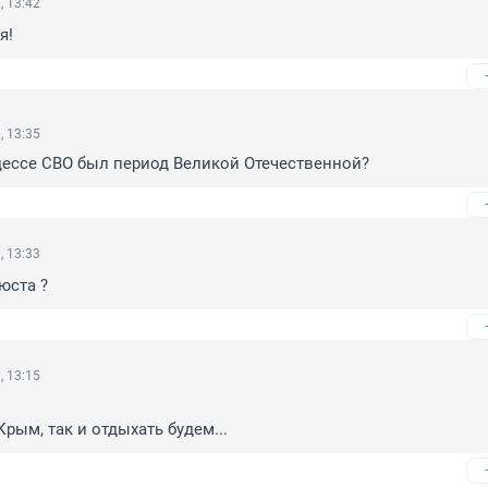
, 13:42
я!
, 13:35
цессе СВО был период Великой Отечественной?
, 13:33
юста ?
, 13:15
рым, так и отдыхать будем...