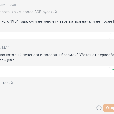
2023, 12:40
псота, крым после ВОВ русский
а 70, с 1954 года, сути не меняет - взрываться начали не после В
, 12:14
пас который печенеги и половцы бросили? Убегая от первообл
альцев?
Отп