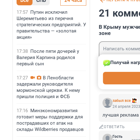
Все
СПБ
24 часа
ПЕРЕЙТИ К ПУ
21 комм
17:57
Путин исключил
Шереметьево из перечня
стратегических предприятий. У
В Крыму мужчин
правительства — «золотая
зоне
акция»
17:38
После пяти дочерей у
Валерия Карпина родился
Получай нагр
первый сын
Гость
17:27
В Ленобласти
Войти
задержали руководителя
мормонской церкви. К нему
пришли полиция и ФСБ
забыл все
24 апреля 2023
17:16
Минэкономразвития
лучшая реклама
готовит меры поддержки для
пострадавших от атак на
ОТВЕТИТЬ
склады Wildberries продавцов
Гость