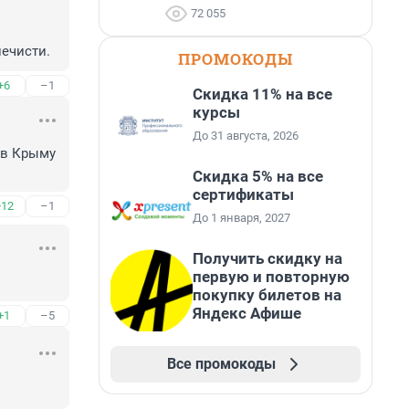
72 055
нечисти.
ПРОМОКОДЫ
+6
–1
Скидка 11% на все
курсы
До 31 августа, 2026
в Крыму 
Скидка 5% на все
сертификаты
+12
–1
До 1 января, 2027
Получить скидку на
первую и повторную
покупку билетов на
Яндекс Афише
+1
–5
Все промокоды