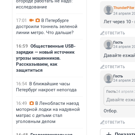
огороде работать не надо:
исследование
ThunderPiter
24 апреля 20
17:01
В Петербурге
Лет через 10 
достроили тоннель зеленой
линии метро. Что дальше?
ОТВЕТИТЬ
Гость
16:59
Общественные USB-
24 апреля 20
зарядки — новый источник
Давайте езжай
угрозы мошенников.
Рассказываем, как
ОТВЕТИТЬ
защититься
Гость
24 апреля 20
16:54
В ближайшие часы
Петербург накроет непогода
Гость
24 апреля 
Давайте езжа
16:49
В Ленобласти наезд
моторной лодки на надувной
Отбор.
матрас с детьми стал
уголовным делом
ОТВЕТИТЬ
Показат