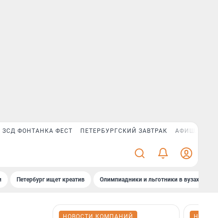
ЗСД ФОНТАНКА ФЕСТ
ПЕТЕРБУРГСКИЙ ЗАВТРАК
АФИША PLUS
и
Петербург ищет креатив
Олимпиадники и льготники в вузах СПб
НОВОСТИ КОМПАНИЙ
НОВОС