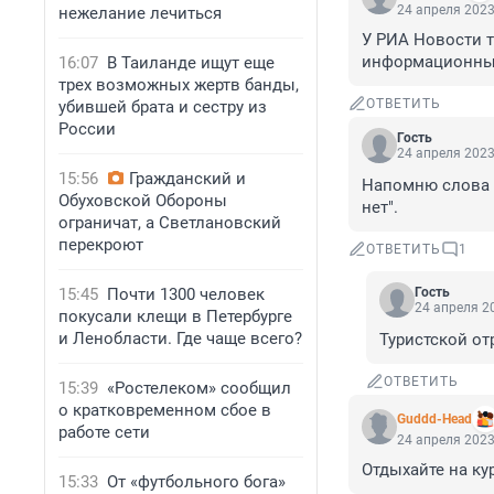
24 апреля 2023
нежелание лечиться
У РИА Новости т
информационных 
16:07
В Таиланде ищут еще
трех возможных жертв банды,
ОТВЕТИТЬ
убившей брата и сестру из
России
Гость
24 апреля 2023
15:56
Гражданский и
Напомню слова А
Обуховской Обороны
нет".
ограничат, а Светлановский
перекроют
ОТВЕТИТЬ
1
15:45
Почти 1300 человек
Гость
24 апреля 20
покусали клещи в Петербурге
и Ленобласти. Где чаще всего?
Туристской от
ОТВЕТИТЬ
15:39
«Ростелеком» сообщил
о кратковременном сбое в
Guddd-Head
работе сети
24 апреля 2023
Отдыхайте на ку
15:33
От «футбольного бога»