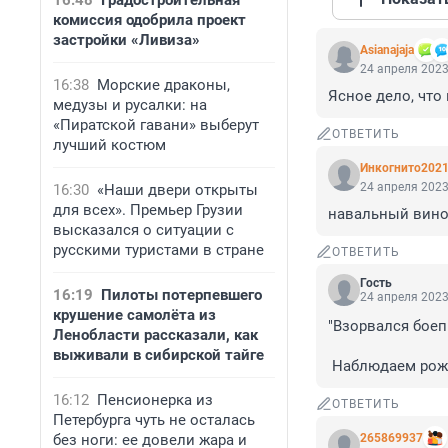
16:48
Градостроительная
комиссия одобрила проект
застройки «Ливиза»
Asianajaja
24 апреля 2023
16:38
Морские драконы,
Ясное дело, что 
медузы и русалки: на
«Пиратской гавани» выберут
ОТВЕТИТЬ
лучший костюм
Инкогнито202
24 апреля 2023
16:30
«Наши двери открыты
для всех». Премьер Грузии
навальный вино
высказался о ситуации с
русскими туристами в стране
ОТВЕТИТЬ
Гость
16:19
Пилоты потерпевшего
24 апреля 2023
крушение самолёта из
"Взорвался боеп
Ленобласти рассказали, как
выживали в сибирской тайге
 Наблюдаем рож
16:12
Пенсионерка из
ОТВЕТИТЬ
Петербурга чуть не осталась
без ноги: ее довели жара и
265869937