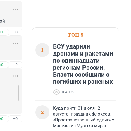
кой
+1
–3
ТОП 5
ВСУ ударили
1
дронами и ракетами
по одиннадцати
+0
–2
регионам России.
Власти сообщили о
погибших и раненых
104 179
Куда пойти 31 июля–2
2
августа: праздник флоксов,
+0
–0
«Пространственный сдвиг» у
Манежа и «Музыка мира»