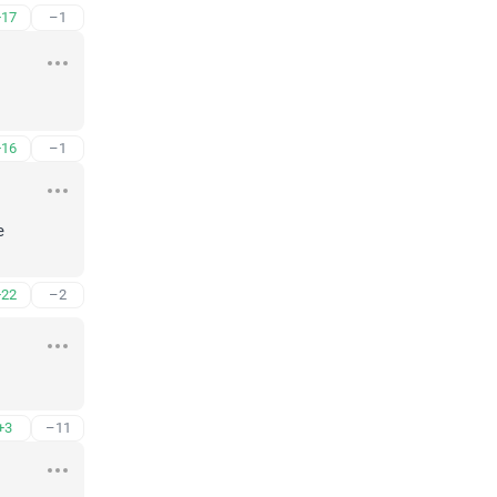
+17
–1
+16
–1
 
+22
–2
+3
–11