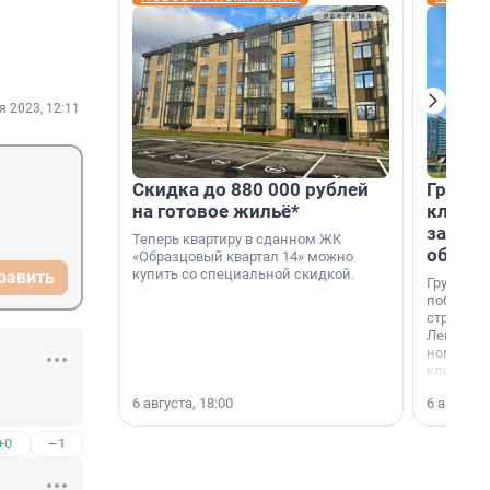
я 2023, 12:11
Скидка до 880 000 рублей
Группа
на готовое жильё*
клиен
застро
Теперь квартиру в сданном ЖК
област
«Образцовый квартал 14» можно
купить со специальной скидкой.
равить
Группа А
победите
строител
Ленингра
номинац
клиенто
застройщ
6 августа, 18:00
6 августа,
области»
+0
–1