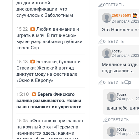
до допинговой
ОТВЕТИТЬ
дисквалификации: что
случилось с Заболотным
260786601
24 апреля 2023
15:22
Любил внимание и
Это Наполеон ос
играть в мяч. В гатчинском
музее умер любимец публики
ОТВЕТИТЬ
козёл Сэр
Гость
24 апреля 2023
15:18
Беглянки, буллинг и
Миллионы отдыха
Стасики: Женский взгляд
подрывались...
диктует моду на фестивале
«Окно в Европу»
ОТВЕТИТЬ
2
15:10
Берега Финского
Гость
24 апреля 20
залива размываются. Новый
закон поможет их укреплять
шиш тебе, цип
ОТВЕТИТЬ
15:05
«Фонтанка» приглашает
на круглый стол «Перемена
Гость
начинается здесь: какими
24 апреля 20