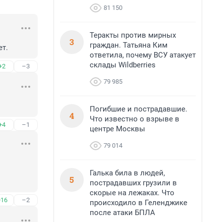
81 150
Теракты против мирных
3
граждан. Татьяна Ким
ет.
ответила, почему ВСУ атакует
склады Wildberries
+2
–3
79 985
Погибшие и пострадавшие.
4
Что известно о взрыве в
+4
–1
центре Москвы
79 014
Галька била в людей,
5
пострадавших грузили в
скорые на лежаках. Что
+16
–2
происходило в Геленджике
после атаки БПЛА