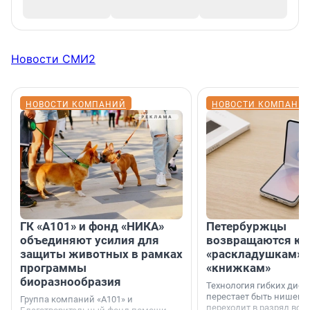
Новости СМИ2
НОВОСТИ КОМПАНИЙ
НОВОСТИ КОМПАНИ
ГК «А101» и фонд «НИКА»
Петербуржцы
объединяют усилия для
возвращаются к
защиты животных в рамках
«раскладушкам» 
программы
«книжкам»
биоразнообразия
Технология гибких дисп
перестает быть нишевы
Группа компаний «А101» и
переходит в разряд вос