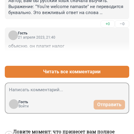
Автор, вам бы русский язык сначала выучить. 
Выражение: "You’re welcome namaste" не переводится 
буквально. Это вежливый ответ на слова 
благодарности, как мы отвечаем "пожалуйста". Слово 
+0
–0
"namaste" в данном контексте вообще не переводится. 
Макск заменил им эмодзи с соединенными 
Гость
ладонями. 

21 апреля 2023, 21:40
Такое ощущение, что я работаю у вас редактором и 
объясню. он платит налог
преподавателем, причем бесплатно.
+0
–0
Читать все комментарии
Гость
Отправить
Войти
Ловите момент: что принесет вам полное