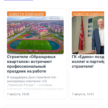
НОВОСТИ КОМПАНИЙ
НОВОСТИ КОМПАНИ
Строители «Образцовых
ГК «Едино» поздр
кварталов» встречают
коллег и партнёр
профессиональный
строителя!
праздник на работе
В преддверии Дня строителя топ-
менеджеры компании «СЗ
„Терминал-Ресурс“ — о планах
компании, испытаниях и поводах для
осторожного оптимизма.
7 августа, 18:00
7 августа, 13:41