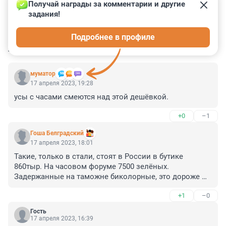
Получай награды за комментарии и другие 
задания!
0
0
0
0
0
Подробнее в профиле
КОММЕНТАРИИ
28
муматор
17 апреля 2023, 19:28
усы с часами смеются над этой дешёвкой.
+0
–1
Гоша Белградский
17 апреля 2023, 18:01
Такие, только в стали, стоят в России в бутике 
860тыр. На часовом форуме 7500 зелёных. 
Задержанные на таможне биколорные, это дороже 
10000 евро. Из Финки беспошлинный ввоз 1000 евро, 
+1
–0
авиа-10000 евро.

Нафига он их вообще покупал? Он их через год ток за 
Гость
60-70 % сможет скинуть максимум. Они и нулёвые тут 
17 апреля 2023, 16:39