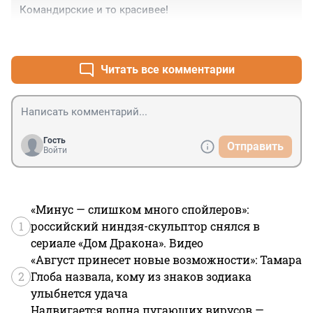
никому не нужны. При близком бюджете стоило брать 
Командирские и то красивее!
совсем другую марку...
+0
–1
Читать все комментарии
Гость
Отправить
Войти
«Минус — слишком много спойлеров»:
1
российский ниндзя-скульптор снялся в
сериале «Дом Дракона». Видео
«Август принесет новые возможности»: Тамара
2
Глоба назвала, кому из знаков зодиака
улыбнется удача
Надвигается волна пугающих вирусов —