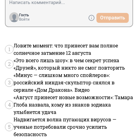
Гость
Отправить
Войти
Ловите момент: что принесет вам полное
1
солнечное затмение 12 августа
«Это всего лишь шоу»: в чем секрет успеха
2
«Друзей», который никто не смог повторить
«Минус — слишком много спойлеров»:
3
российский ниндзя-скульптор снялся в
сериале «Дом Дракона». Видео
«Август принесет новые возможности»: Тамара
4
Глоба назвала, кому из знаков зодиака
улыбнется удача
Надвигается волна пугающих вирусов —
5
ученые потребовали срочно усилить
безопасность