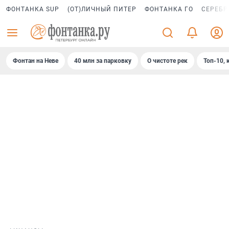
ФОНТАНКА SUP
(ОТ)ЛИЧНЫЙ ПИТЕР
ФОНТАНКА ГО
СЕРЕБР
Фонтан на Неве
40 млн за парковку
О чистоте рек
Топ-10, 