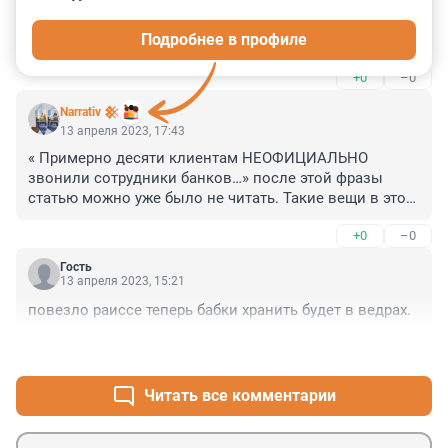
Интересная новость, но какие чувства она должна 
вызвать у читателей и Петербурга - гнев, страх, 
Подробнее в профиле
радость?
+0
–0
Narrativ 𒆜
13 апреля 2023, 17:43
« Примерно десяти клиентам НЕОФИЦИАЛЬНО 
звонили сотрудники банков…» после этой фразы 
статью можно уже было не читать. Такие вещи в этой 
стране неофициально никто делать не будет.
+0
–0
Гость
13 апреля 2023, 15:21
повезло раиссе теперь бабки хранить будет в ведрах.
+0
–1
Читать все комментарии