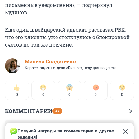
письменные уведомления», — подчеркнул
Кудинов.
Еще один швейцарский адвокат рассказал РБК,
что его клиенты уже столкнулись с блокировкой
счетов по той же причине.
Милена Солдатенко
Корреспондент отдела «Бизнес», ведущая подкаста
0
0
0
0
0
КОММЕНТАРИИ
37
Гость
13 апреля 2023, 21:01
Получай награды за комментарии и другие 
задания!