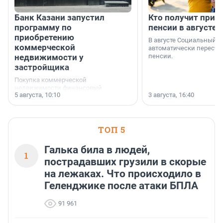
Банк Казани запустил
Кто получит приб
программу по
пенсии в августе
приобретению
В августе Социальный 
коммерческой
автоматически пересчи
недвижимости у
пенсии.
застройщика
Покупка коммерческой
недвижимости финансовый
5 августа, 10:10
3 августа, 16:40
инструмент, доступный для многих
предпринимателей. Будь то новый
офис, склад, торговое помещение
или готовый арендный бизнес —
успех сделки зависит от правильного
ТОП 5
выбора объекта и грамотного
финансирования.
Галька била в людей,
1
пострадавших грузили в скорые
на лежаках. Что происходило в
Геленджике после атаки БПЛА
91 961