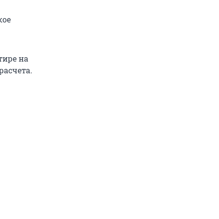
кое
тире на
расчета.