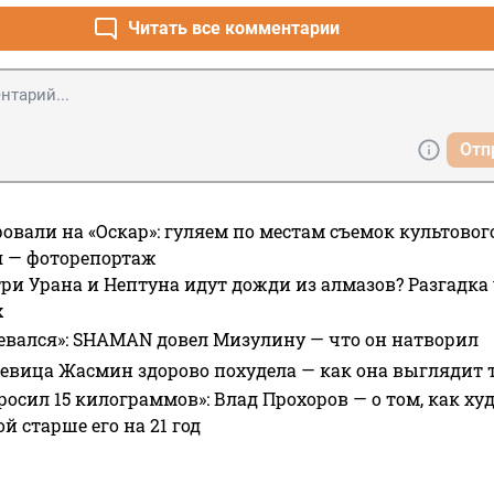
Читать все комментарии
Отп
овали на «Оскар»: гуляем по местам съемок культово
я — фоторепортаж
ри Урана и Нептуна идут дожди из алмазов? Разгадка
х
евался»: SHAMAN довел Мизулину — что он натворил
 певица Жасмин здорово похудела — как она выглядит 
росил 15 килограммов»: Влад Прохоров — о том, как худе
 старше его на 21 год