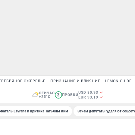
ЕРЕБРЯНОЕ ОЖЕРЕЛЬЕ
ПРИЗНАНИЕ И ВЛИЯНИЕ
LEMON GUIDE
USD 80,93
СЕЙЧАС
3
ПРОБКИ
+25°C
EUR 93,19
ователь Levrana и критика Татьяны Ким
Зачем депутаты удаляют соцсет