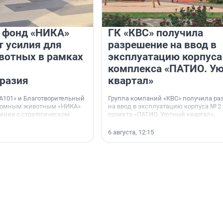
и фонд «НИКА»
ГК «КВС» получила
 усилия для
разрешение на ввод в
вотных в рамках
эксплуатацию корпуса
комплекса «ПАТИО. У
разия
квартал»
А101» и Благотворительный
Группа компаний «КВС» получила р
домным животным «НИКА»
на ввод в эксплуатацию корпуса № 2
ние о стратегическом
проекта «ПАТИО. Уютный квартал»,
расположенного во Всеволожском р
Ленинградской области.
6 августа, 12:15