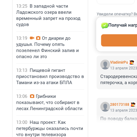
13:25
В западной части
Ладожского озера ввели
Увидели опечатку? В
временный запрет на проход
судов
Получай наг
13:19
От диареи до
удушья. Почему опять
КОММЕНТАР
позеленел Финский залив и
опасно ли это
VladimirPu
13 апреля 2023
13:13
Пищевой гигант
приостановил производство в
Стародеревенская
Тамани из-за атаки БПЛА
пятерочка, а кор
13:06
Грибники
показывают, что собирают в
280173188
лесах Ленинградской области
13 апреля 2023
По поводу балко
13:00
Наш проект: Как
петербуржцы оказались почти
что внутри телевизора