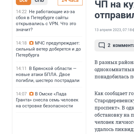
Все
СПБ
24 часа
ЧП на к
14:22
Не работающие из-за
отправи
сбоя в Петербурге сайты
открывались с VPN. Что это
значит?
13 апреля 2023, 07:18
14:18
МЧС предупреждает:
2
коммент
сильный ветер доберется и до
Петербурга
В разных район
14:11
В Брянской области —
однокомнатных 
новые атаки БПЛА. Двое
понадобилась п
погибли, шестеро пострадали
Как сообщает го
14:07
В Омске «Лада
Гранта» снесла семь человек
Стародеревенску
на островке безопасности
проспект». В од
обстановку на 
человек личного
удалось ликвид