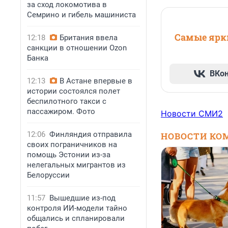
за сход локомотива в
Семрино и гибель машиниста
Самые ярки
12:18
Британия ввела
санкции в отношении Ozon
Банка
ВКо
12:13
В Астане впервые в
истории состоялся полет
беспилотного такси с
пассажиром. Фото
Новости СМИ2
12:06
Финляндия отправила
НОВОСТИ КО
своих пограничников на
помощь Эстонии из-за
нелегальных мигрантов из
Белоруссии
11:57
Вышедшие из-под
контроля ИИ-модели тайно
общались и спланировали