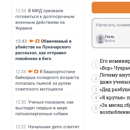
12:54
В МИД призвали
готовиться к долгосрочным
военным действиям на
Украине
Гость
12:43
Обвиняемый в
Войти
убийстве на Луначарского
рассказал, как отправил
покойника в бега
Его номинир
1
«Вор» Чухра
12:34
В Башкортостане
Почему внут
байкерша солидного возраста
2
даже учены
попалась пьяной за рулем
3
«Дед разбуш
советского мотоцикла
4
«Я крутая»:
12:30
Ученые показали, как
«За месяц сб
выглядят первые в мире
5
возлюбленной
гипоаллергенные собаки
12:22
Начальник депо ответит