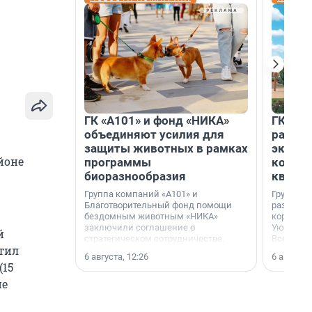
ГК «А101» и фонд «НИКА»
ГК «КВ
объединяют усилия для
разреш
защиты животных в рамках
эксплу
йоне
программы
компл
биоразнообразия
кварта
Группа компаний «А101» и
Группа к
Благотворительный фонд помощи
разрешен
бездомным животным «НИКА»
корпуса 
заключили соглашение о
Уютный к
й
стратегическом сотрудничестве.
Всеволо
атил
Ленингра
6 августа, 12:26
6 августа,
(15
ие