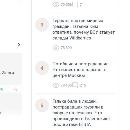
79 556
7
Теракты против мирных
3
граждан. Татьяна Ким
ответила, почему ВСУ атакует
склады Wildberries
78 890
Погибшие и пострадавшие.
4
Что известно о взрыве в
25 это 
центре Москвы
78 105
215
+0
–0
Галька била в людей,
5
пострадавших грузили в
и.
скорые на лежаках. Что
происходило в Геленджике
+0
–0
после атаки БПЛА