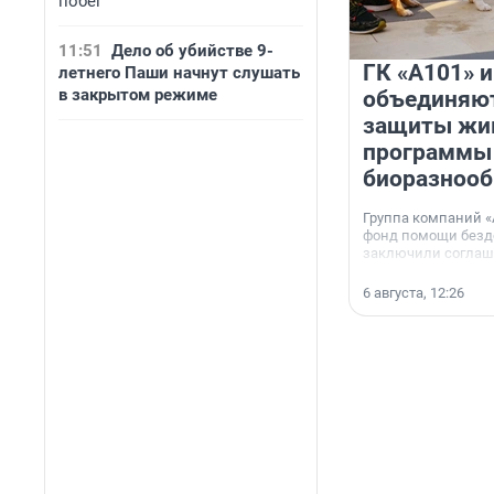
побег
11:51
Дело об убийстве 9-
ГК «А101» 
летнего Паши начнут слушать
в закрытом режиме
объединяют
защиты жи
программы
биоразнооб
Группа компаний «
фонд помощи без
заключили соглаше
сотрудничестве.
6 августа, 12:26