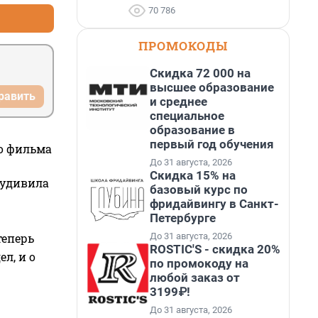
70 786
ПРОМОКОДЫ
Скидка 72 000 на
высшее образование
равить
и среднее
специальное
образование в
первый год обучения
го фильма
До 31 августа, 2026
Скидка 15% на
 удивила
базовый курс по
фридайвингу в Санкт-
Петербурге
До 31 августа, 2026
теперь
ROSTIC'S - скидка 20%
л, и о
по промокоду на
любой заказ от
3199₽!
До 31 августа, 2026