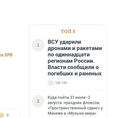
ТОП 5
ВСУ ударили
1
дронами и ракетами
по одиннадцати
ка SPB
регионам России.
Власти сообщили о
погибших и раненых
103 155
Куда пойти 31 июля–2
2
августа: праздник флоксов,
«Пространственный сдвиг» у
Манежа и «Музыка мира»
0