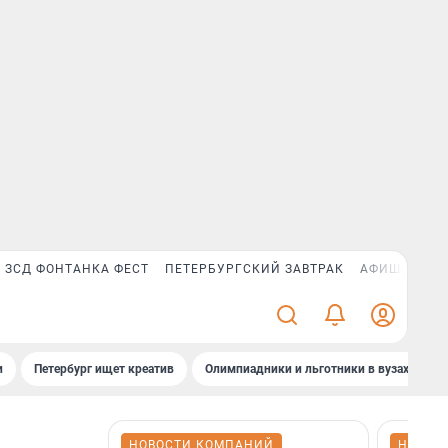
ЗСД ФОНТАНКА ФЕСТ
ПЕТЕРБУРГСКИЙ ЗАВТРАК
АФИША PLUS
и
Петербург ищет креатив
Олимпиадники и льготники в вузах СПб
НОВОСТИ КОМПАНИЙ
НОВОС