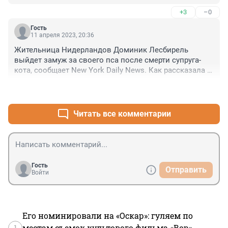
+3
–0
Гость
11 апреля 2023, 20:36
Жительница Нидерландов Доминик Лесбирель 
выйдет замуж за своего пса после смерти супруга-
кота, сообщает New York Daily News. Как рассказала 
Лесбирель, решение усыпить животное далось ей с 
+2
–0
трудом. «Но мне повезло провести с ним 16 чудесных 
лет», – отметила голландка.
Читать все комментарии
Гость
Отправить
Войти
Его номинировали на «Оскар»: гуляем по
1
местам съемок культового фильма «Вор»