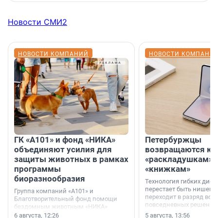
Новости СМИ2
НОВОСТИ КОМПАНИЙ
НОВОСТИ КОМПАНИ
ГК «А101» и фонд «НИКА»
Петербуржцы
объединяют усилия для
возвращаются к
защиты животных в рамках
«раскладушкам» 
программы
«книжкам»
биоразнообразия
Технология гибких дисп
перестает быть нишевы
Группа компаний «А101» и
переходит в разряд вос
Благотворительный фонд помощи
повседневных решений
бездомным животным «НИКА»
заключили соглашение о
6 августа, 12:26
5 августа, 13:56