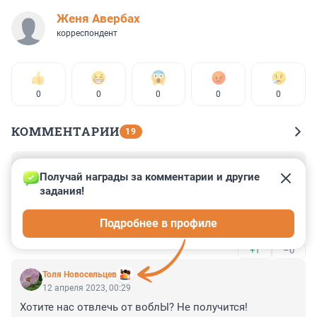
Женя Авербах
корреспондент
0
0
0
0
0
КОММЕНТАРИИ
19
Гость
12 апреля 2023, 00:37
Получай награды за комментарии и другие 
задания!
А в России терпилы. Нет, чтобы выйти на улицы и 
требовать создания района красных фонарей где-
Подробнее в профиле
нибудь на Невском.
+1
–0
Толя Новосельцев
12 апреля 2023, 00:29
Хотите нас отвлечь от воблЫ? Не получится!