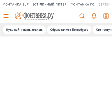
ФОНТАНКА SUP
(ОТ)ЛИЧНЫЙ ПИТЕР
ФОНТАНКА ГО
СЕРЕБР
Куда пойти на выходных
Образование в Петербурге
Кто поступ