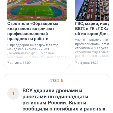
Строители «Образцовых
ГЭС, марки, искус
кварталов» встречают
ВВП: в ГК «ПСК» р
профессиональный
об истории Дня с
праздник на работе
2026-й — юбилейный го
профессионального пр
В преддверии Дня строителя топ-
строителей. 9 августа 2
менеджеры компании «СЗ
строителя будет отмечат
„Терминал-Ресурс“ — о планах
раз. В ГК «ПСК» напомни
компании, испытаниях и поводах для
появился праздник и к
осторожного оптимизма.
7 августа, 18:00
7 августа, 16:20
поменялась роль строит
ТОП 5
ВСУ ударили дронами и
1
ракетами по одиннадцати
регионам России. Власти
сообщили о погибших и раненых