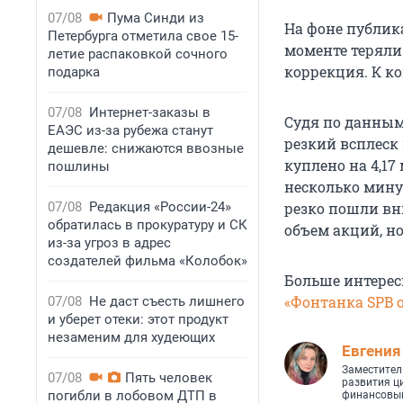
07/08
Пума Синди из
На фоне публик
Петербурга отметила свое 15-
моменте теряли
летие распаковкой сочного
коррекция. К ко
подарка
07/08
Интернет-заказы в
Судя по данным
ЕАЭС из-за рубежа станут
резкий всплеск 
дешевле: снижаются ввозные
куплено на 4,17
пошлины
несколько мину
07/08
Редакция «России-24»
резко пошли вн
обратилась в прокуратуру и СК
объем акций, но
из-за угроз в адрес
создателей фильма «Колобок»
Больше интерес
«Фонтанка SPB o
07/08
Не даст съесть лишнего
и уберет отеки: этот продукт
незаменим для худеющих
Евгения
Заместител
07/08
Пять человек
развития ц
погибли в лобовом ДТП в
финансовый