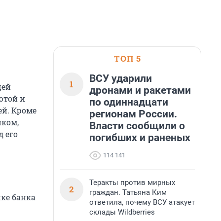
ТОП 5
ВСУ ударили
1
щей
дронами и ракетами
ютой и
по одиннадцати
ей. Кроме
регионам России.
нком,
Власти сообщили о
 его
погибших и раненых
114 141
Теракты против мирных
2
граждан. Татьяна Ким
пке банка
ответила, почему ВСУ атакует
склады Wildberries