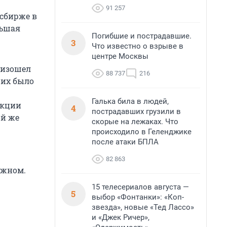
91 257
сбирже в
льшая
Погибшие и пострадавшие.
3
Что известно о взрыве в
центре Москвы
оизошел
88 737
216
 их было
Галька била в людей,
акции
4
пострадавших грузили в
ой же
скорые на лежаках. Что
происходило в Геленджике
после атаки БПЛА
82 863
ажном.
15 телесериалов августа —
5
выбор «Фонтанки»: «Коп-
звезда», новые «Тед Лассо»
и «Джек Ричер»,