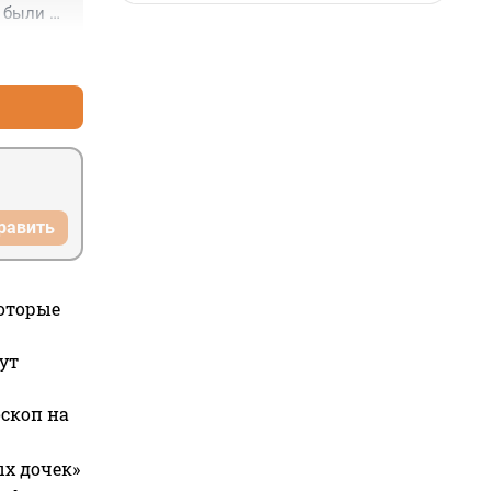
 были 
ывших 
+2
–0
равить
которые
ут
оскоп на
ых дочек»