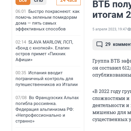
Все
СПБ
24 часа
ВТБ пол
06:01
Быстро покраснеют: как
итогам 2
помочь зеленым помидорам
дома — пять самых
эффективных способов
5 апреля 2023, 19:47
02:14
SLAVA MARLOW, ЛСП,
29
коммен
«Бонд с кнопкой». Елагин
остров примет «Пикник
Афиши»
Группа ВТБ заф
он составил 612
00:35
Испания вводит
опубликованных
пограничный контроль для
путешественников из Италии
«В 2022 году г
07/08
Во Французских Альпах
сложностями и 
погибла россиянка.
деятельности и
Федерация альпинизма РФ:
мишенью для м
«Непрофессионально и
существенных у
странно»