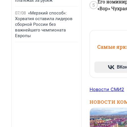
платежах за рубеж
Его номинир
5
«Вор» Чухра
07/08
«Мерзкий способ»:
Хорватия оставила лидеров
сборной России без
важнейшего чемпионата
Европы
Самые ярки
ВКо
Новости СМИ2
НОВОСТИ КО