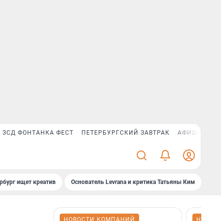
ЗСД ФОНТАНКА ФЕСТ
ПЕТЕРБУРГСКИЙ ЗАВТРАК
АФИША PLUS
рбург ищет креатив
Основатель Levrana и критика Татьяны Ким
Зач
НОВОСТИ КОМПАНИЙ
НОВОС