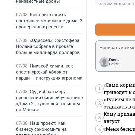
неизвестные дроны
занимаются не т
довольны. Через
07/08
Как приготовить
чемпионок на Ар
настоящее мороженое дома: 3
проверенных рецепта
07/08
«Одиссея» Кристофера
Нолана собрала в прокате
больше миллиарда долларов
Гость
Войти
07/08
Никакой химии: как
спасти урожай яблок от
парши — инструкция агронома
«Сами корми
1
07/08
Суд избрал меру
приводят к 
пресечения бывшей участнице
«Туризм не 
2
«Дома-2», гулявшей голышом
отдыхать в а
по Москве
Кому призна
3
август
07/08
Наш проект: Как
4
«Меня бесил
бизнесу сэкономить на