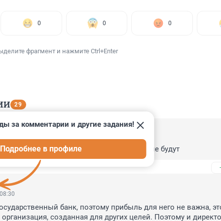
0
0
0
ыделите фрагмент и нажмите Ctrl+Enter
ИИ
29
ды за комментарии и другие задания!
 14:09
Подробнее в профиле
овле акциями расследовать, естественно, не будут
 08:30
государственный банк, поэтому прибыль для него не важна, это
организация, созданная для других целей. Поэтому и директо