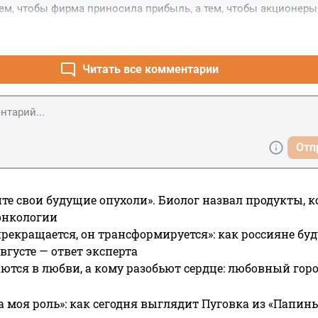
ем, чтобы фирма приносила прибыль, а тем, чтобы акционеры
 дочку ВТБ покупали и скрипку Родулгина, и квартирки для б
бате. Видимо в этом году запросы выросли.
Читать все комментарии
Отп
те свои будущие опухоли». Биолог назвал продукты, 
онкологии
прекращается, он трансформируется»: как россияне буд
вгусте — ответ эксперта
ются в любви, а кому разобьют сердце: любовный гор
а моя роль»: как сегодня выглядит Пуговка из «Папин