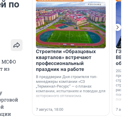
й по
Строители «Образцовых
ГЭС, м
кварталов» встречают
ВВП: в
о МСФО
профессиональный
об ист
т из
праздник на работе
2026-й —
професси
В преддверии Дня строителя топ-
строителе
менеджеры компании «СЗ
строителя
„Терминал-Ресурс“ — о планах
раз. В ГК
компании, испытаниях и поводах для
у
появился
осторожного оптимизма.
орговой
поменяла
ой
7 августа, 18:00
7 августа,
ации