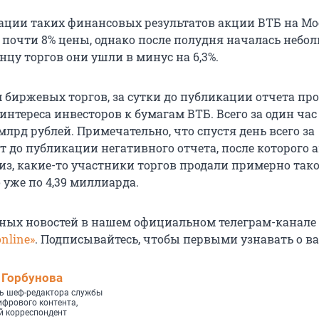
ации таких финансовых результатов акции ВТБ на Мо
 почти 8% цены, однако после полудня началась небо
нцу торгов они ушли в минус на 6,3%.
 биржевых торгов, за сутки до публикации отчета пр
интереса инвесторов к бумагам ВТБ. Всего за один час
 млрд рублей. Примечательно, что спустя день всего за
т до публикации негативного отчета, после которого 
из, какие-то участники торгов продали примерно так
 уже по 4,39 миллиарда.
ных новостей в нашем официальном телеграм-канале
nline»
. Подписывайтесь, чтобы первыми узнавать о в
 Горбунова
ь шеф-редактора службы
ифрового контента,
 корреспондент