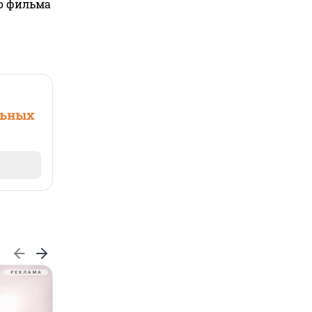
го фильма
льных