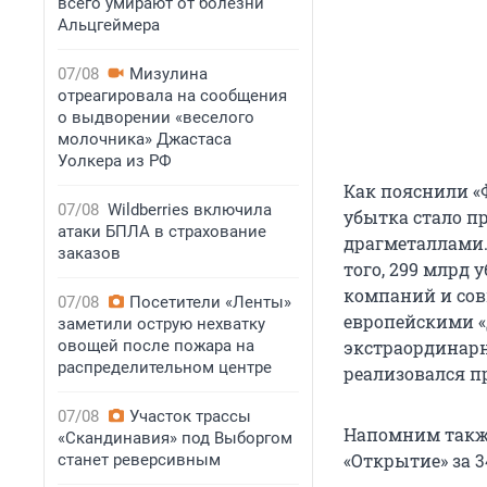
всего умирают от болезни
Альцгеймера
07/08
Мизулина
отреагировала на сообщения
о выдворении «веселого
молочника» Джастаса
Уолкера из РФ
Как пояснили «
07/08
Wildberries включила
убытка стало п
атаки БПЛА в страхование
драгметаллами.
заказов
того, 299 млрд
компаний и сов
07/08
Посетители «Ленты»
европейскими «
заметили острую нехватку
овощей после пожара на
экстраординарн
распределительном центре
реализовался п
07/08
Участок трассы
Напомним также
«Скандинавия» под Выборгом
«Открытие» за 3
станет реверсивным