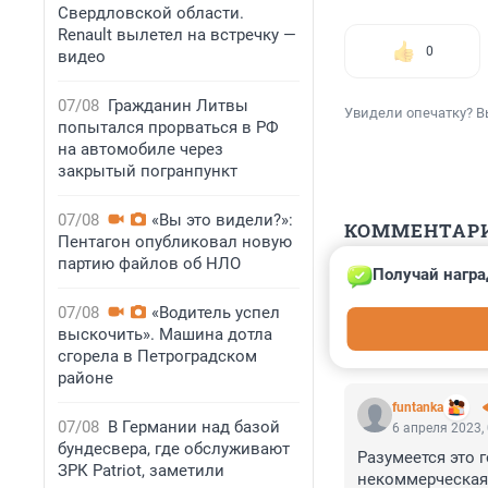
Свердловской области.
Renault вылетел на встречку —
0
видео
07/08
Гражданин Литвы
Увидели опечатку? В
попытался прорваться в РФ
на автомобиле через
закрытый погранпункт
07/08
«Вы это видели?»:
КОММЕНТАР
Пентагон опубликовал новую
партию файлов об НЛО
Получай награ
Гость
6 апреля 2023,
07/08
«Водитель успел
Инсайд при торг
выскочить». Машина дотла
сгорела в Петроградском
районе
funtanka
07/08
В Германии над базой
6 апреля 2023,
бундесвера, где обслуживают
Разумеется это 
ЗРК Patriot, заметили
некоммерческая 