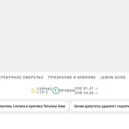
ЕРЕБРЯНОЕ ОЖЕРЕЛЬЕ
ПРИЗНАНИЕ И ВЛИЯНИЕ
LEMON GUIDE
USD 81,41
СЕЙЧАС
1
ПРОБКИ
+19°C
EUR 94,06
ователь Levrana и критика Татьяны Ким
Зачем депутаты удаляют соцсет