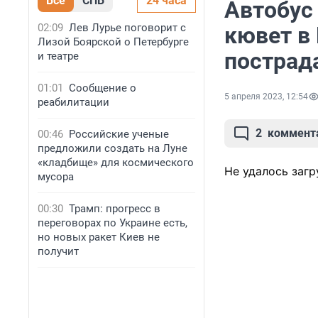
Все
СПБ
24 часа
Автобус
02:09
Лев Лурье поговорит с
кювет в 
Лизой Боярской о Петербурге
пострад
и театре
01:01
Сообщение о
5 апреля 2023, 12:54
реабилитации
2
коммент
00:46
Российские ученые
предложили создать на Луне
«кладбище» для космического
Не удалось загр
мусора
00:30
Трамп: прогресс в
переговорах по Украине есть,
но новых ракет Киев не
получит