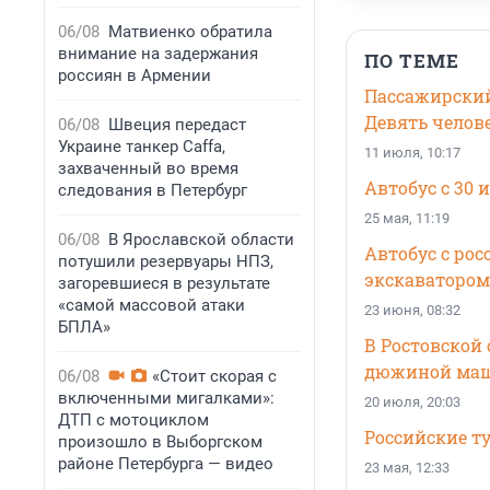
06/08
Матвиенко обратила
внимание на задержания
ПО ТЕМЕ
россиян в Армении
Пассажирский 
Девять челов
06/08
Швеция передаст
Украине танкер Caffa,
11 июля, 10:17
захваченный во время
Автобус с 30 
следования в Петербург
25 мая, 11:19
06/08
В Ярославской области
Автобус с рос
потушили резервуары НПЗ,
экскаватором
загоревшиеся в результате
«самой массовой атаки
23 июня, 08:32
БПЛА»
В Ростовской
дюжиной ма
06/08
«Стоит скорая с
включенными мигалками»:
20 июля, 20:03
ДТП с мотоциклом
Российские т
произошло в Выборгском
районе Петербурга — видео
23 мая, 12:33