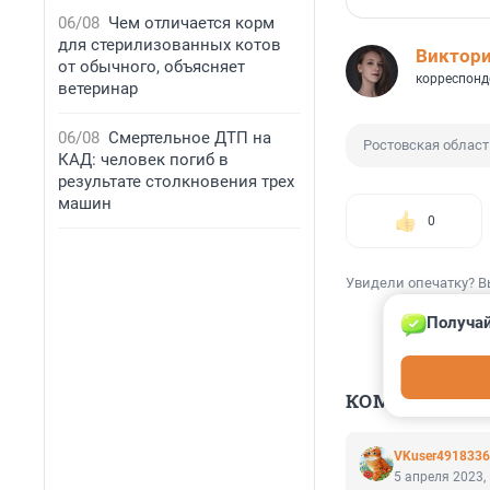
06/08
Чем отличается корм
для стерилизованных котов
Виктор
от обычного, объясняет
корреспонд
ветеринар
06/08
Смертельное ДТП на
Ростовская област
КАД: человек погиб в
результате столкновения трех
машин
0
Увидели опечатку? В
Получай
КОММЕНТАР
VKuser491833
5 апреля 2023,