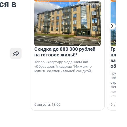
ся в
Скидка до 880 000 рублей
Группа
на готовое жильё*
клиен
застро
Теперь квартиру в сданном ЖК
област
«Образцовый квартал 14» можно
купить со специальной скидкой.
Группа А
победите
строител
Ленингра
номинац
клиенто
застройщ
6 августа, 18:00
6 августа,
области»