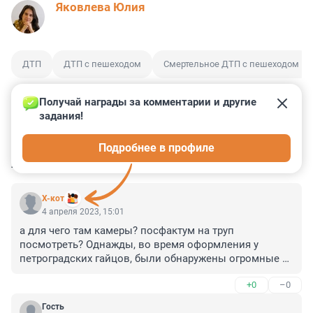
Яковлева Юлия
ДТП
ДТП с пешеходом
Смертельное ДТП с пешеходом
Получай награды за комментарии и другие 
задания!
0
0
0
0
0
Подробнее в профиле
КОММЕНТАРИИ
30
X-кот
4 апреля 2023, 15:01
а для чего там камеры? посфактум на труп 
посмотреть? Однажды, во время оформления у 
петроградских гайцов, были обнаружены огромные 
экраны - видео с камер у Тучкова моста , где на ту 
+0
–0
пору ездили по понятиям приблизительно все. Никто 
из служивых даже голову не поворачивал.
Гость