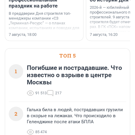
праздник на работе
2026-й — юбилейный го
профессионального пр
В преддверии Дня строителя топ-
строителей. 9 августа 2
менеджеры компании «СЗ
строителя будет отмечат
„Терминал-Ресурс“ — о планах
раз. В ГК «ПСК» напомни
компании, испытаниях и поводах для
появился праздник и к
осторожного оптимизма.
7 августа, 18:00
7 августа, 16:20
поменялась роль строит
ТОП 5
Погибшие и пострадавшие. Что
1
известно о взрыве в центре
Москвы
91 513
217
Галька била в людей, пострадавших грузили
2
в скорые на лежаках. Что происходило в
Геленджике после атаки БПЛА
85 474